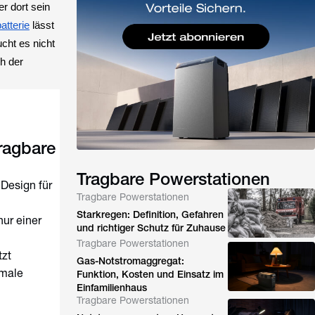
r dort sein
atterie
lässt
cht es nicht
ch der
ragbare
Tragbare Powerstationen
 Design für
Tragbare Powerstationen
Starkregen: Definition, Gefahren
nur einer
und richtiger Schutz für Zuhause
Tragbare Powerstationen
tzt
Gas-Notstromaggregat:
imale
Funktion, Kosten und Einsatz im
Einfamilienhaus
Tragbare Powerstationen