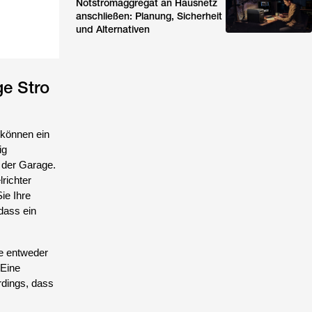
Notstromaggregat an Hausnetz
anschließen: Planung, Sicherheit
und Alternativen
ge Stro
 können ein
ig
 der Garage.
richter
ie Ihre
dass ein
ie entweder
 Eine
rdings, dass