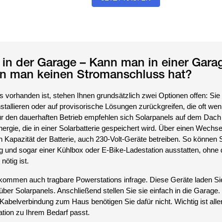
in der Garage – Kann man in einer Gara
n man keinen Stromanschluss hat?
vorhanden ist, stehen Ihnen grundsätzlich zwei Optionen offen: Sie
tallieren oder auf provisorische Lösungen zurückgreifen, die oft wen
ür den dauerhaften Betrieb empfehlen sich Solarpanels auf dem Dach
rgie, die in einer Solarbatterie gespeichert wird. Über einen Wechsel
h Kapazität der Batterie, auch 230-Volt-Geräte betreiben. So können S
g und sogar einer Kühlbox oder E-Bike-Ladestation ausstatten, ohne 
ötig ist.
 kommen auch tragbare Powerstations infrage. Diese Geräte laden S
ber Solarpanels. Anschließend stellen Sie sie einfach in die Garage.
Kabelverbindung zum Haus benötigen Sie dafür nicht. Wichtig ist alle
ation zu Ihrem Bedarf passt.