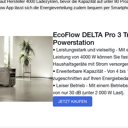
laut Hersteller 4000 Ladezyklen, bevor die Kapazität auf unter 80 Proz
ow App lässt sich die Energieverteilung zudem bequem per Smartph
EcoFlow DELTA Pro 3 T
Powerstation
• Leistungsstark und vielseitig - Mit 
Leistung von 4000 W können Sie fast
Haushaltsgeräte mit Strom versorge
• Erweiterbare Kapazität - Von 4 bis
zugeschnitten auf Ihren Energiebeda
• Leiser Betrieb - Mit einem Betrieb
von nur 30 dB (unter 2 000 W Last).
JETZT KAUFEN