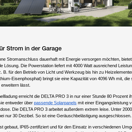
ür Strom in der Garage
ne Stromanschluss dauerhaft mit Energie versorgen möchten, bietet
ble Lösung. Die Powerstation liefert mit 4000 Watt ausreichend Leistun
 B. für den Betrieb von Licht und Werkzeug bis hin zu Heizelemente
thium-Eisenphosphat) bringt sie eine Kapazität von 4096 Wh mit, die 
erweitern lässt.
lladung erreicht die DELTA PRO 3 in nur einer Stunde 80 Prozent ih
sie entweder über
passende Solarpanels
mit einer Eingangsleistung v
kdose. Die DELTA PRO 3 arbeitet außerdem extrem leise. Unter 2000
bei nur 30 Dezibel. So ist eine Geräuschbelästigung ausgeschlossen.
ust gebaut, IP65-zertifiziert und für den Einsatz in verschiedenen U