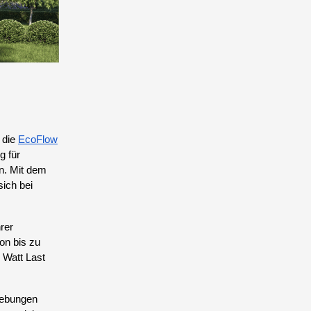
 die
EcoFlow
g für
n. Mit dem
sich bei
rer
on bis zu
 Watt Last
mgebungen