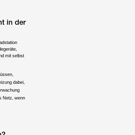
t in der
adstation
degeräte,
nd mit selbst
müssen,
eizung dabei,
berwachung
ns Netz, wenn
n?