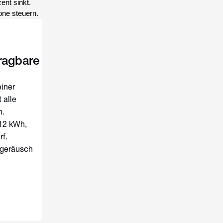
ent sinkt.
one steuern.
ragbare
einer
 alle
n.
 12 kWh,
rf.
sgeräusch