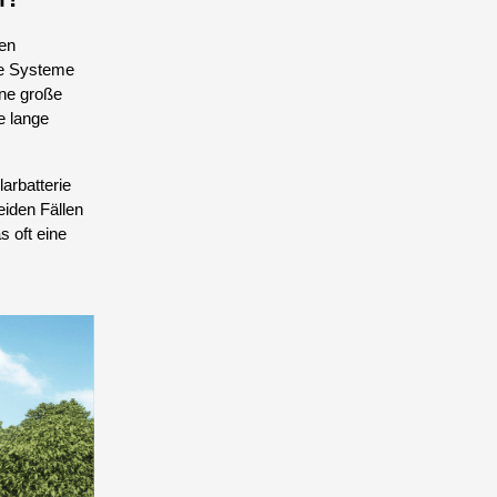
gen
rne Systeme
hne große
e lange
larbatterie
eiden Fällen
 oft eine