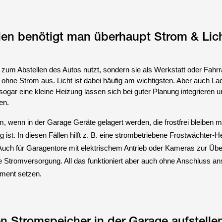
len benötigt man überhaupt Strom & Lich
 zum Abstellen des Autos nutzt, sondern sie als Werkstatt oder Fahrr
ne Strom aus. Licht ist dabei häufig am wichtigsten. Aber auch La
sogar eine kleine Heizung lassen sich bei guter Planung integrieren u
en.
m, wenn in der Garage Geräte gelagert werden, die frostfrei bleiben 
g ist. In diesen Fällen hilft z. B. eine strombetriebene Frostwächter-H
uch für Garagentore mit elektrischem Antrieb oder Kameras zur Ü
e Stromversorgung. All das funktioniert aber auch ohne Anschluss a
pment setzen.
 Stromspeicher in der Garage aufstelle