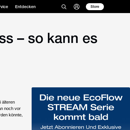
vice
Entdecken
Store
ss – so kann es
 älteren
an noch vor
rden könnte,