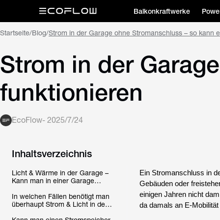
Balkonkraftwerke
Power
Startseite
/
Blog
/
Strom in der Garage ohne Stromanschluss – so kann es
Strom in der Garag
funktionieren
EcoFlow
-
2025/7/24
Inhaltsverzeichnis
Licht & Wärme in der Garage –
Ein Stromanschluss in der
Kann man in einer Garage
Gebäuden oder freistehe
Strom nutzen, wenn man keinen
einigen Jahren nicht dam
Stromanschluss hat?
In welchen Fällen benötigt man
überhaupt Strom & Licht in der
da damals an E-Mobilität
Garage?