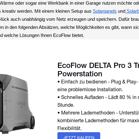
 Wärme oder sogar eine Werkbank in einer Garage nutzen möchte ode
 kreativ werden. Mit einem kleinen Setup aus
Solarpanels
und
Solarb
lück auch unabhängig vom Netz erzeugen und speichern. Dafür brau
nen in den folgenden Absätzen, welche Möglichkeiten es gibt, wann si
nd welche Lösungen Ihnen EcoFlow bietet.
EcoFlow DELTA Pro 3 T
Powerstation
• Einfach zu bedienen - Plug & Play-
eine problemlose Installation.
• Schnelles Aufladen - Lädt 80 % in 
Stunde.
• Mehrere Lademethoden - Unterstü
kombinierte Lademethoden für max
Flexibilität.
JETZT KAUFEN