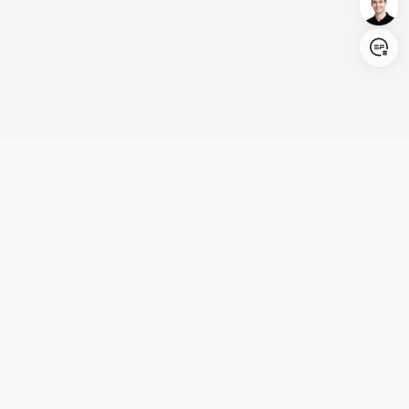
Login/Register
United States (English)
Produkte
Kundenservice
Unternehmen
Partnerschaft