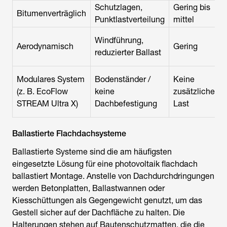
Schutzlagen,
Gering bis
Bitumenverträglich
Punktlastverteilung
mittel
Windführung,
Aerodynamisch
Gering
G
reduzierter Ballast
Modulares System
Bodenständer /
Keine
(z. B. EcoFlow
keine
zusätzliche
STREAM Ultra X)
Dachbefestigung
Last
Ballastierte Flachdachsysteme
Ballastierte Systeme sind die am häufigsten
eingesetzte Lösung für eine photovoltaik flachdach
ballastiert Montage. Anstelle von Dachdurchdringungen
werden Betonplatten, Ballastwannen oder
Kiesschüttungen als Gegengewicht genutzt, um das
Gestell sicher auf der Dachfläche zu halten. Die
Halterungen stehen auf Bautenschutzmatten, die die