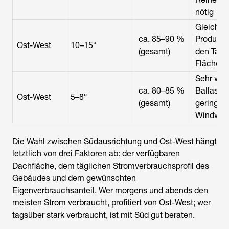
nötig
Gleichmä
ca. 85–90 %
Produkti
Ost-West
10–15°
(gesamt)
den Tag,
Flächen
Sehr wen
ca. 80–85 %
Ballast n
Ost-West
5–8°
(gesamt)
geringer
Windwid
Die Wahl zwischen Südausrichtung und Ost-West hängt
letztlich von drei Faktoren ab: der verfügbaren
Dachfläche, dem täglichen Stromverbrauchsprofil des
Gebäudes und dem gewünschten
Eigenverbrauchsanteil. Wer morgens und abends den
meisten Strom verbraucht, profitiert von Ost-West; wer
tagsüber stark verbraucht, ist mit Süd gut beraten.