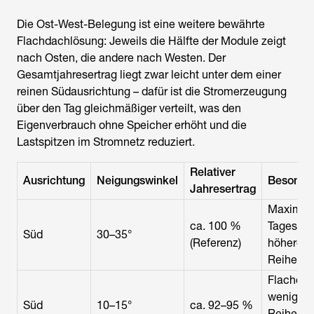
Die Ost-West-Belegung ist eine weitere bewährte
Flachdachlösung: Jeweils die Hälfte der Module zeigt
nach Osten, die andere nach Westen. Der
Gesamtjahresertrag liegt zwar leicht unter dem einer
reinen Südausrichtung – dafür ist die Stromerzeugung
über den Tag gleichmäßiger verteilt, was den
Eigenverbrauch ohne Speicher erhöht und die
Lastspitzen im Stromnetz reduziert.
Relativer
Ausrichtung
Neigungswinkel
Besonder
Jahresertrag
Maximal
ca. 100 %
Tagesertr
Süd
30–35°
(Referenz)
höherer
Reihena
Flachdac
weniger
Süd
10–15°
ca. 92–95 %
Reihena