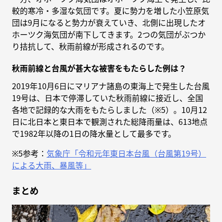
較的寒冷・多湿な気団です。夏に勢力を増した小笠原気
団は9月になると勢力が衰えていき、北側に出現したオ
ホーツク海気団が南下してきます。2つの気団がぶつか
り拮抗して、秋雨前線が形成されるのです。
秋雨前線と台風が甚大な被害をもたらした例は？
2019年10月6日にマリアナ諸島の東海上で発生した台風
19号は、日本で停滞していた秋雨前線に接近し、全国
各地で記録的な大雨をもたらしました（※5）。10月12
日に北日本と東日本で観測された総降雨量は、613地点
で1982年以降の1日の降水量として最多です。
※5参考：
気象庁「令和元年東日本台風（台風第19号）
による大雨、暴風等」
まとめ