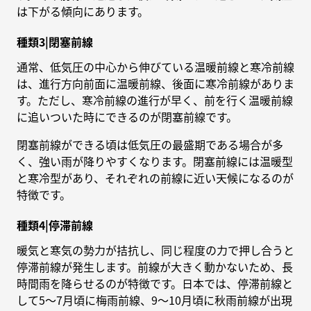
は下がる傾向にあります。
種類3|閉塞前線
通常、低気圧の中心から伸びている温暖前線と寒冷前線
は、進行方向前面に温暖前線、後面に寒冷前線がありま
す。ただし、寒冷前線の進行が早く、前を行く温暖前線
に追いついた時にできるのが閉塞前線です。
閉塞前線ができる頃は低気圧の最盛期である場合が多
く、強い雨が降りやすくなります。閉塞前線には温暖型
と寒冷型があり、それぞれの前線に近い天候になるのが
特徴です。
種類4|停滞前線
暖気と寒気の勢力が拮抗し、同じ程度の力で押し合うと
停滞前線が発生します。前線が大きく動かないため、長
時間雨を降らせるのが特徴です。日本では、停滞前線と
して5〜7月頃に梅雨前線、9〜10月頃に秋雨前線が出現