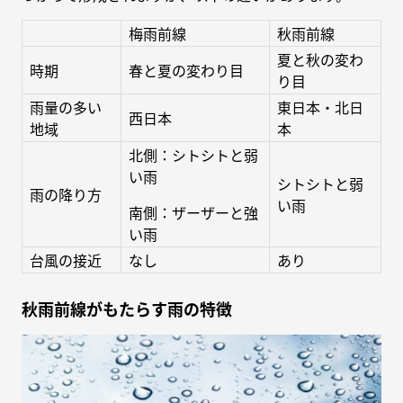
梅雨前線
秋雨前線
夏と秋の変わ
時期
春と夏の変わり目
り目
雨量の多い
東日本・北日
西日本
地域
本
北側：シトシトと弱
い雨
シトシトと弱
雨の降り方
い雨
南側：ザーザーと強
い雨
台風の接近
なし
あり
秋雨前線がもたらす雨の特徴