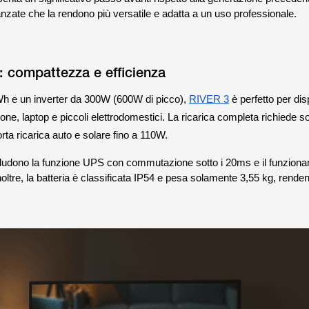
anzate che la rendono più versatile e adatta a un uso professionale.
 compattezza e efficienza
Wh e un inverter da 300W (600W di picco),
RIVER 3
è perfetto per disp
e, laptop e piccoli elettrodomestici. La ricarica completa richiede so
ta ricarica auto e solare fino a 110W.
cludono la funzione UPS con commutazione sotto i 20ms e il funziona
noltre, la batteria è classificata IP54 e pesa solamente 3,55 kg, rende