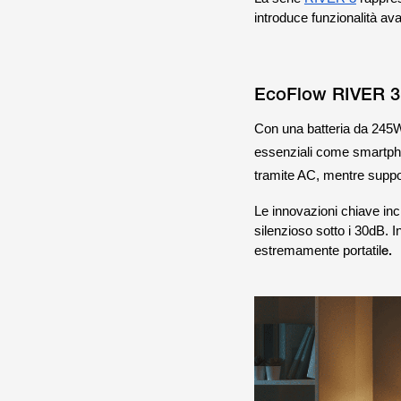
introduce funzionalità av
EcoFlow RIVER 3:
Con una batteria da 245
essenziali come smartphon
tramite AC, mentre suppor
Le innovazioni chiave in
silenzioso sotto i 30dB. I
e.
estremamente portatil