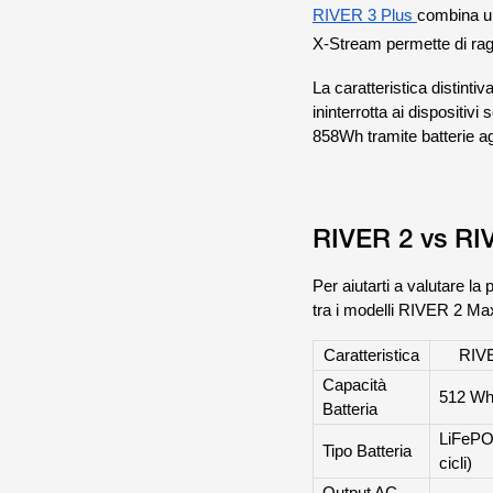
RIVER 3 Plus
combina un
X-Stream permette di ragg
La caratteristica distint
ininterrotta ai dispositivi
858Wh tramite batterie a
RIVER 2 vs RIV
Per aiutarti a valutare la
tra i modelli RIVER 2 M
Caratteristica
RIV
Capacità
512 W
Batteria
LiFePO
Tipo Batteria
cicli)
Output AC