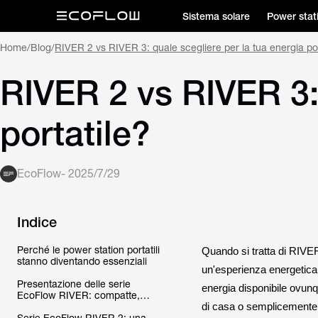
Sistema solare
Power stat
Home
/
Blog
/
RIVER 2 vs RIVER 3: quale scegliere per la tua energia por
RIVER 2 vs RIVER 3: 
portatile?
EcoFlow
-
2025/7/29
Indice
Perché le power station portatili
Quando si tratta di RIVER
stanno diventando essenziali
un'esperienza energetic
Presentazione delle serie
energia disponibile ovunq
EcoFlow RIVER: compatte,
potenti e affidabili
di casa o semplicemente