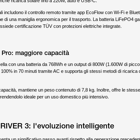
nche ricarica solare fino a 220W, auto e USB-C.
ali includono il controllo remoto tramite app EcoFlow con Wi-Fi e Blueto
e di una maniglia ergonomica per il trasporto. La batteria LiFePO4 gar
possiede certificazione TÜV con protezioni elettriche integrate.
Pro: maggiore capacità
cella con una batteria da 768Wh e un output di 800W (1.600W di picco
l 100% in 70 minuti tramite AC e supporta gli stessi metodi di ricarica
pacità, mantiene un peso contenuto di 7,8 kg. Inoltre, offre le stesse
endendolo ideale per un uso domestico più intensivo.
RIVER 3: l'evoluzione intelligente
enta un significativo passo avanti rispetto alla generazione precedente