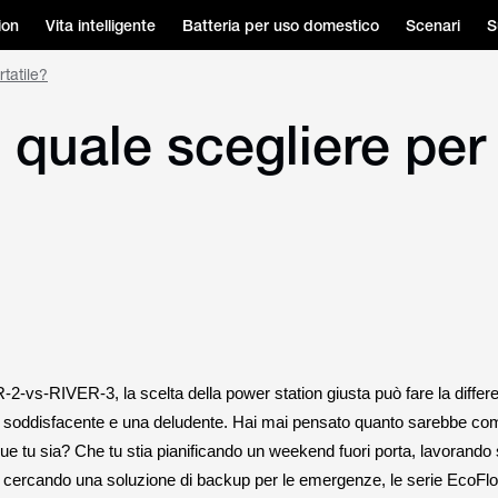
ion
Vita intelligente
Batteria per uso domestico
Scenari
S
tatile?
quale scegliere per 
-2-vs-RIVER-3, la scelta della power station giusta può fare la differ
a soddisfacente e una deludente. Hai mai pensato quanto sarebbe c
ue tu sia? Che tu stia pianificando un weekend fuori porta, lavorando 
 cercando una soluzione di backup per le emergenze, le serie EcoF