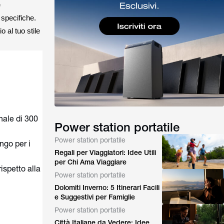
e
 specifiche.
o al tuo stile
nale di 300
Power station portatile
Power station portatile
ngo per i
Regali per Viaggiatori: Idee Utili
per Chi Ama Viaggiare
ispetto alla
Power station portatile
Dolomiti Inverno: 5 Itinerari Facili
e Suggestivi per Famiglie
Power station portatile
Città Italiane da Vedere: Idee