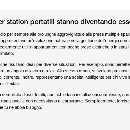
r station portatili stanno diventando ess
dio per sempre alle prolunghe aggrovigliate e alle prese multiple spa
i rappresentano un'evoluzione naturale nella gestione dell'energia dom
icolarmente utili in appartamenti con poche prese elettriche o in spazi
imitato.
che risultano ideali per diverse situazioni. Per esempio, sono perfette
re un angolo di lavoro o relax. Allo stesso modo, si rivelano preziose 
 di corrente. Inoltre, rappresentano una scelta intelligente per chi vive 
ci limitati.
la semplicità d'uso. Infatti, non richiedono installazioni complesse, n
 tradizionali e non necessitano di carburante. Semplicemente, fornis
ue tu ne abbia bisogno.