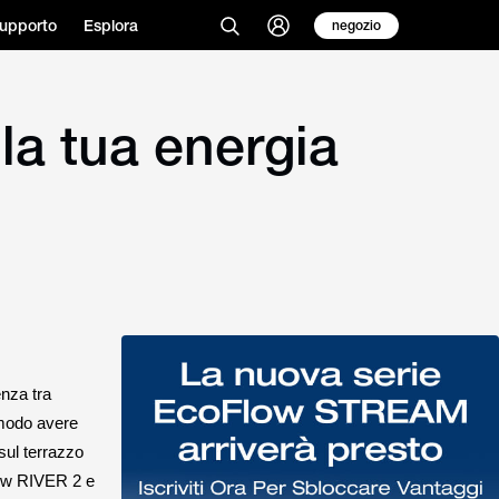
upporto
Esplora
negozio
la tua energia
enza tra
omodo avere
sul terrazzo
low RIVER 2 e