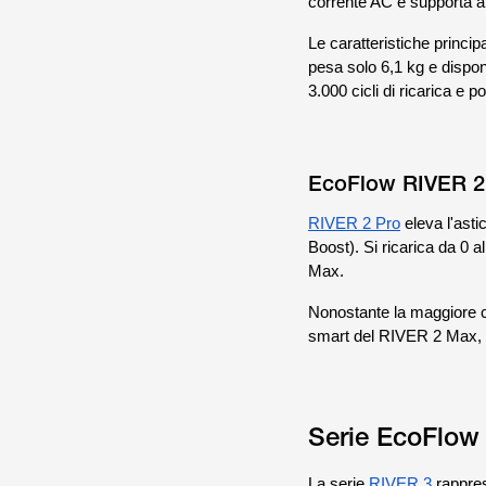
corrente AC e supporta a
Le caratteristiche princip
pesa solo 6,1 kg e dispon
3.000 cicli di ricarica e 
EcoFlow RIVER 2 
RIVER 2 Pro
eleva l'asti
Boost). Si ricarica da 0 a
Max.
Nonostante la maggiore ca
smart del RIVER 2 Max, r
Serie EcoFlow 
La serie
RIVER 3
rappres