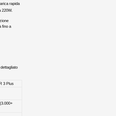
arica rapida
 a 220W.
azione
à fino a
dettagliato
 3 Plus
(3.000+