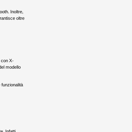
oth. Inoltre,
antisce oltre
 con X-
 del modello
 funzionalità
. Infatti,