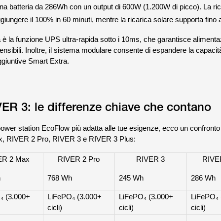
a batteria da 286Wh con un output di 600W (1.200W di picco). La ric
iungere il 100% in 60 minuti, mentre la ricarica solare supporta fino
iva è la funzione UPS ultra-rapida sotto i 10ms, che garantisce aliment
 sensibili. Inoltre, il sistema modulare consente di espandere la capacit
ggiuntive Smart Extra.
ER 3: le differenze chiave che contano
 power station EcoFlow più adatta alle tue esigenze, ecco un confronto 
ax, RIVER 2 Pro, RIVER 3 e RIVER 3 Plus:
ER 2 Max
RIVER 2 Pro
RIVER 3
RIVER
h
768 Wh
245 Wh
286 Wh
₄ (3.000+
LiFePO₄ (3.000+
LiFePO₄ (3.000+
LiFePO₄ 
cicli)
cicli)
cicli)