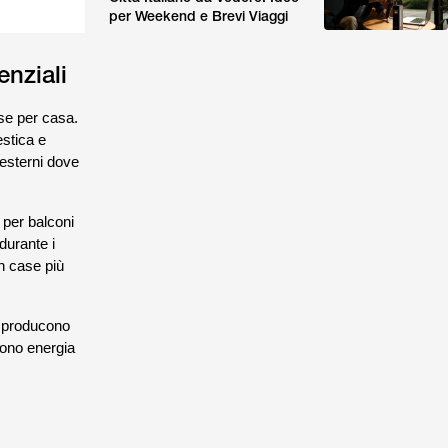
per Weekend e Brevi Viaggi
enziali
rse per casa.
estica e
 esterni dove
 per balconi
durante i
in case più
on producono
cono energia