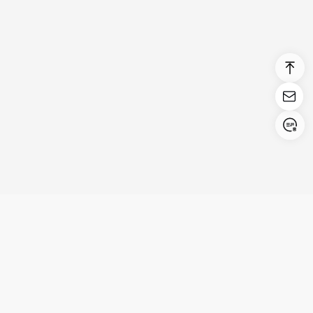
Login/Register
United States (English)
Prodotti
Supporto