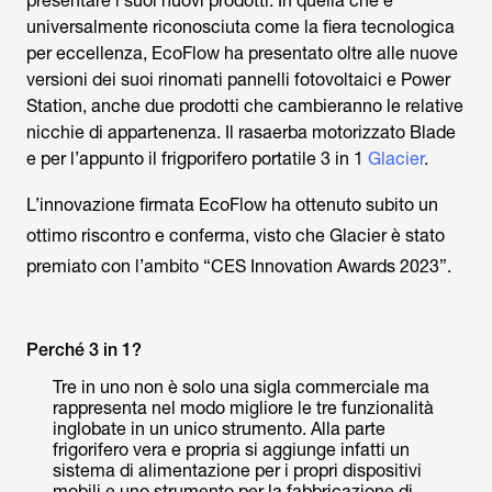
presentare i suoi nuovi prodotti. In quella che è
universalmente riconosciuta come la fiera tecnologica
per eccellenza, EcoFlow ha presentato oltre alle nuove
versioni dei suoi rinomati pannelli fotovoltaici e Power
Station, anche due prodotti che cambieranno le relative
nicchie di appartenenza. Il rasaerba motorizzato Blade
e per l’appunto il frigporifero portatile 3 in 1
Glacier
.
L’innovazione firmata EcoFlow ha ottenuto subito un
ottimo riscontro e conferma, visto che Glacier è stato
premiato con l’ambito “CES Innovation Awards 2023”.
Perché 3 in 1?
Tre in uno non è solo una sigla commerciale ma
rappresenta nel modo migliore le tre funzionalità
inglobate in un unico strumento. Alla parte
frigorifero vera e propria si aggiunge infatti un
sistema di alimentazione per i propri dispositivi
mobili e uno strumento per la fabbricazione di