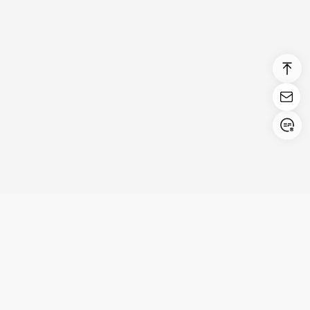
Login/Register
United States (English)
Prodotti
Supporto