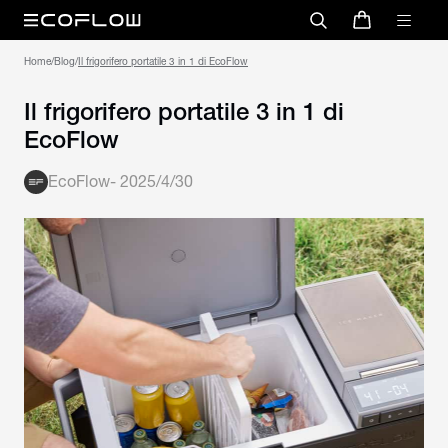
Home
/
Blog
/
Il frigorifero portatile 3 in 1 di EcoFlow
Il frigorifero portatile 3 in 1 di
EcoFlow
EcoFlow
-
2025/4/30