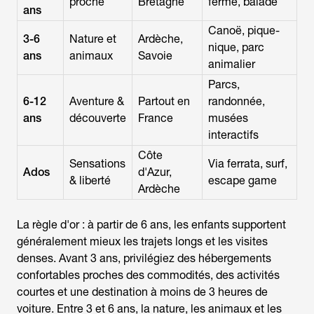
proche
Bretagne
ferme, balade
ans
Canoë, pique-
3-6
Nature et
Ardèche,
nique, parc
ans
animaux
Savoie
animalier
Parcs,
6-12
Aventure &
Partout en
randonnée,
ans
découverte
France
musées
interactifs
Côte
Sensations
Via ferrata, surf,
Ados
d'Azur,
& liberté
escape game
Ardèche
La règle d'or : à partir de 6 ans, les enfants supportent
généralement mieux les trajets longs et les visites
denses. Avant 3 ans, privilégiez des hébergements
confortables proches des commodités, des activités
courtes et une destination à moins de 3 heures de
voiture. Entre 3 et 6 ans, la nature, les animaux et les