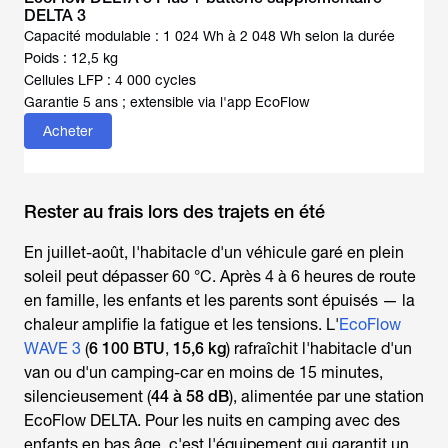
DELTA 3
Capacité modulable : 1 024 Wh à 2 048 Wh selon la durée
Poids : 12,5 kg
Cellules LFP : 4 000 cycles
Garantie 5 ans ; extensible via l'app EcoFlow
Acheter
Rester au frais lors des trajets en été
En juillet-août, l'habitacle d'un véhicule garé en plein
soleil peut dépasser 60 °C. Après 4 à 6 heures de route
en famille, les enfants et les parents sont épuisés — la
chaleur amplifie la fatigue et les tensions. L'
EcoFlow
WAVE 3
(
6 100 BTU
,
15,6 kg
) rafraîchit l'habitacle d'un
van ou d'un camping-car en moins de 15 minutes,
silencieusement (
44 à 58 dB
), alimentée par une station
EcoFlow DELTA. Pour les nuits en camping avec des
enfants en bas âge, c'est l'équipement qui garantit un