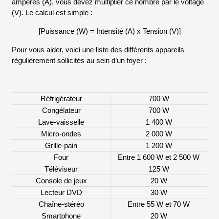
ampères (A), vous devez multiplier ce nombre par le voltage
(V). Le calcul est simple :
[Puissance (W) = Intensité (A) x Tension (V)]
Pour vous aider, voici une liste des différents appareils
régulièrement sollicités au sein d’un foyer :
Réfrigérateur
700 W
Congélateur
700 W
Lave-vaisselle
1 400 W
Micro-ondes
2 000 W
Grille-pain
1 200 W
Four
Entre 1 600 W et 2 500 W
Téléviseur
125 W
Console de jeux
20 W
Lecteur DVD
30 W
Chaîne-stéréo
Entre 55 W et 70 W
Smartphone
20 W