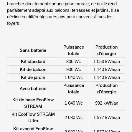
brancher directement sur une prise murale, ce qui le rend
parfaitement adapté aux balcons, terrasses et jardins. Il se
décline en différentes versions pour convenir à tous les
foyers :
Puissance
Production
Sans batterie
totale
d’énergie
Kit standard
800 Wc
1 053 kWh/an
Kit de balcon
900 Wc
1 140 kWh/an
Kit de jardin
1 040 Wc
1 140 kWh/an
Puissance
Production
Avec batterie
totale
d’énergie
Kit de base EcoFlow
1 040 Wc
992 kWh/an
STREAM
Kit EcoFlow STREAM
2 080 Wc
1 977 kWh/an
Ultra
Kit avancé EcoFlow