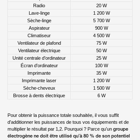
Radio
20 W
Lave-linge
1 200 W
Sèche-linge
5 700 W
Aspirateur
900 W
Climatiseur
4 500 W
Ventilateur de plafond
75 W
Ventilateur électrique
50 W
Unité centrale d’ordinateur
25 W
Écran d’ordinateur
100 W
Imprimante
35 W
Imprimante laser
1 200 W
Sèche-cheveux
1 500 W
Brosse à dents électrique
6 W
Pour obtenir la puissance totale souhaitée, il vous suffit
d’additionner les puissances de tous vos équipements et de
groupe
multiplier le résultat par 1,2. Pourquoi ? Parce qu’un
électrogène ne doit être utilisé qu’à 80 % de son potentiel