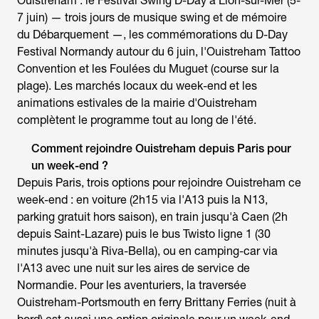
Ouistreham
: le Festival Swing D-Day à Lion-sur-Mer (5-
7 juin) — trois jours de musique swing et de mémoire
du Débarquement —, les commémorations du D-Day
Festival Normandy autour du 6 juin, l'Ouistreham Tattoo
Convention et les Foulées du Muguet (course sur la
plage). Les marchés locaux du week-end et les
animations estivales de la mairie d'Ouistreham
complètent le programme tout au long de l'été.
Comment rejoindre Ouistreham depuis Paris pour
un week-end ?
Depuis Paris, trois options pour rejoindre
Ouistreham ce
week-end
: en voiture (2h15 via l'A13 puis la N13,
parking gratuit hors saison), en train jusqu'à Caen (2h
depuis Saint-Lazare) puis le bus Twisto ligne 1 (30
minutes jusqu'à Riva-Bella), ou en camping-car via
l'A13 avec une nuit sur les aires de service de
Normandie. Pour les aventuriers, la traversée
Ouistreham-Portsmouth en ferry Brittany Ferries (nuit à