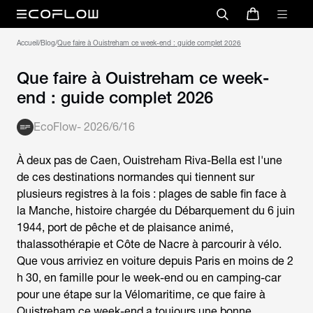
Accueil
/
Blog
/
Que faire à Ouistreham ce week-end : guide complet 2026
Que faire à Ouistreham ce week-
end : guide complet 2026
EcoFlow
-
2026/6/16
À deux pas de Caen, Ouistreham Riva-Bella est l'une
de ces destinations normandes qui tiennent sur
plusieurs registres à la fois : plages de sable fin face à
la Manche, histoire chargée du Débarquement du 6 juin
1944, port de pêche et de plaisance animé,
thalassothérapie et Côte de Nacre à parcourir à vélo.
Que vous arriviez en voiture depuis Paris en moins de 2
h 30, en famille pour le week-end ou en camping-car
pour une étape sur la Vélomaritime, ce
que faire à
Ouistreham ce week-end
a toujours une bonne