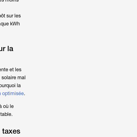
pôt sur les
haque kWh
r la
nte et les
 solaire
mal
ourquoi la
 optimisée
.
 où le
table.
 taxes