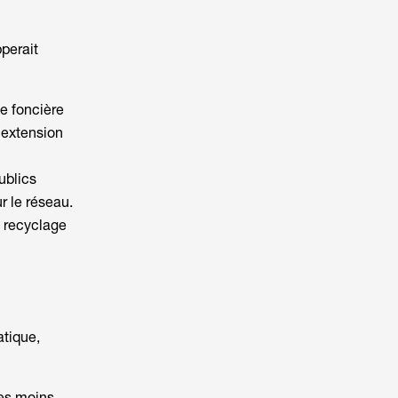
pperait
e foncière
extension
ublics
r le réseau.
e recyclage
atique,
les moins