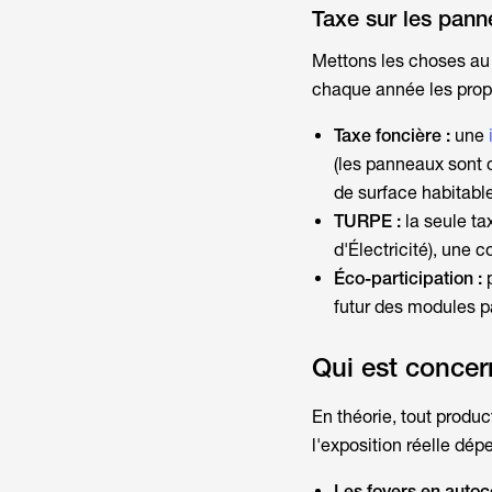
Taxe sur les panne
Mettons les choses au c
chaque année les propr
Taxe foncière :
une
(les panneaux sont
de surface habitable
TURPE :
la seule
ta
d'Électricité), une 
Éco-participation :
futur des modules p
Qui est concer
En théorie, tout produ
l'exposition réelle dép
Les foyers en auto