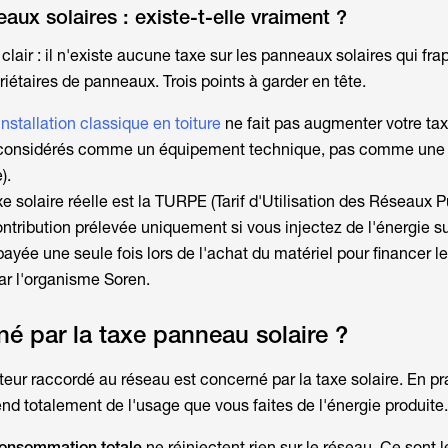
aux solaires : existe-t-elle vraiment ?
lair : il n'existe aucune
taxe sur les panneaux solaires
qui fra
iétaires de panneaux. Trois points à garder en tête.
installation classique en toiture
ne fait pas augmenter votre tax
 considérés comme un équipement technique, pas comme une 
).
xe solaire
réelle est la TURPE (Tarif d'Utilisation des Réseaux P
contribution prélevée uniquement si vous injectez de l'énergie su
payée une seule fois lors de l'achat du matériel pour financer l
ar l'organisme Soren.
né par la taxe panneau solaire ?
cteur raccordé au réseau est concerné par la
taxe solaire
. En pr
end totalement de l'usage que vous faites de l'énergie produite.
consommation totale
ne réinjectent rien sur le réseau. Ce sont 