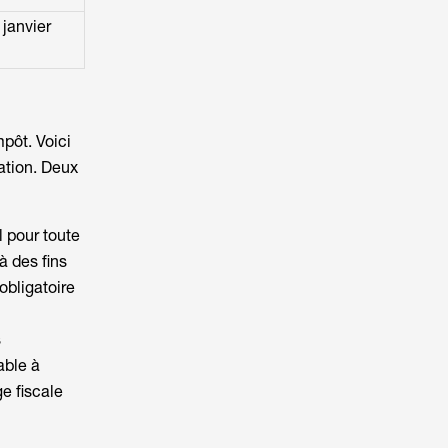
 janvier
mpôt. Voici
ation. Deux
l pour toute
à des fins
obligatoire
s
able à
e fiscale