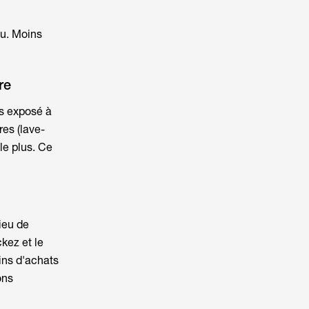
au. Moins
re
es exposé à
es (lave-
le plus. Ce
lieu de
ckez et le
ins d'achats
ons