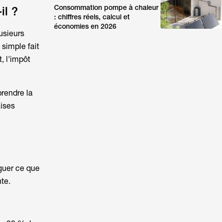
Consommation pompe à chaleur
il ?
: chiffres réels, calcul et
économies en 2026
lusieurs
 simple fait
t, l'impôt
prendre la
aises
nguer ce que
te.