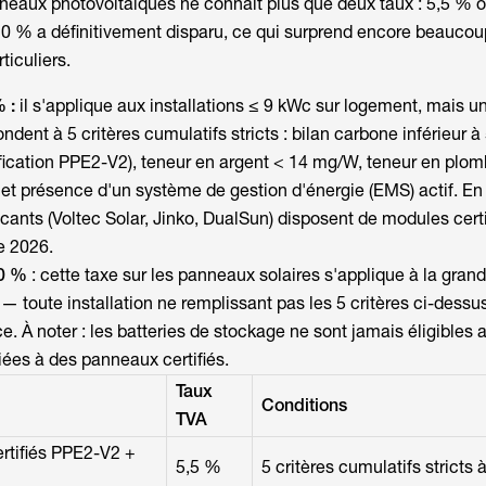
nneaux photovoltaïques
ne connaît plus que deux taux : 5,5 % 
10 % a définitivement disparu, ce qui surprend encore beaucou
ticuliers.
% :
il s'applique aux installations ≤ 9 kWc sur logement, mais 
ndent à 5 critères cumulatifs stricts : bilan carbone inférieur à
ication PPE2-V2), teneur en argent < 14 mg/W, teneur en plom
t présence d'un système de gestion d'énergie (EMS) actif. En 
cants (Voltec Solar, Jinko, DualSun) disposent de modules certi
e 2026.
20 %
: cette
taxe sur les panneaux solaires
s'applique à la grand
— toute installation ne remplissant pas les 5 critères ci-dessus
e. À noter : les batteries de stockage ne sont jamais éligibles 
ées à des panneaux certifiés.
Taux
Conditions
TVA
rtifiés PPE2-V2 +
5,5 %
5 critères cumulatifs stricts 