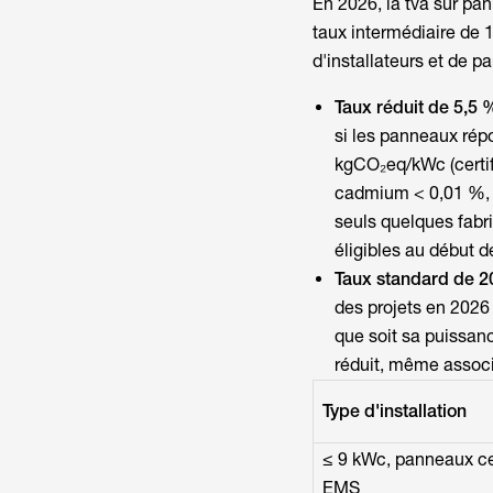
En 2026, la
tva sur pa
taux intermédiaire de 
d'installateurs et de par
Taux réduit de 5,5 
si les panneaux répo
kgCO₂eq/kWc (certif
cadmium < 0,01 %, e
seuls quelques fabri
éligibles au début d
Taux standard de 
des projets en 2026 
que soit sa puissanc
réduit, même associ
Type d'installation
≤ 9 kWc, panneaux ce
EMS