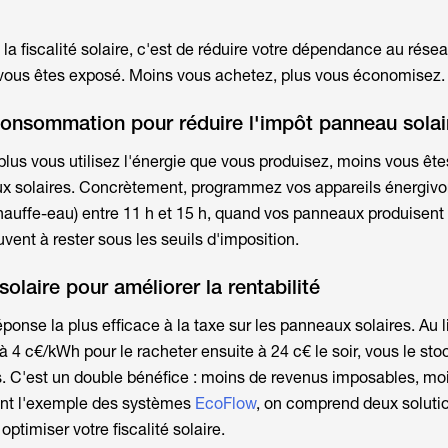
la fiscalité solaire, c'est de réduire votre dépendance au rése
vous êtes exposé. Moins vous achetez, plus vous économisez.
consommation pour réduire l'impôt panneau solai
 plus vous utilisez l'énergie que vous produisez, moins vous êt
x solaires.
Concrètement, programmez vos appareils énergivor
chauffe-eau) entre 11 h et 15 h, quand vos panneaux produisent 
uvent à rester sous les seuils d'imposition.
solaire pour améliorer la rentabilité
réponse la plus efficace à la
taxe sur les panneaux solaires
. Au 
à 4 c€/kWh pour le racheter ensuite à 24 c€ le soir, vous le sto
C'est un double bénéfice : moins de revenus imposables, mo
nant l'exemple des systèmes
EcoFlow
, on comprend deux soluti
timiser votre fiscalité solaire.