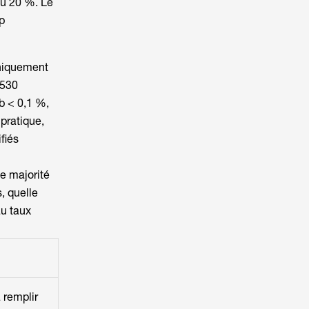
ou 20 %. Le
p
uniquement
 530
b < 0,1 %,
pratique,
fiés
e majorité
, quelle
au taux
à remplir