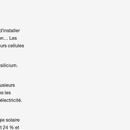
’installer
ison… Les
urs cellules
silicium.
lusieurs
ns les
lectricité.
ie solaire
et 24 % et