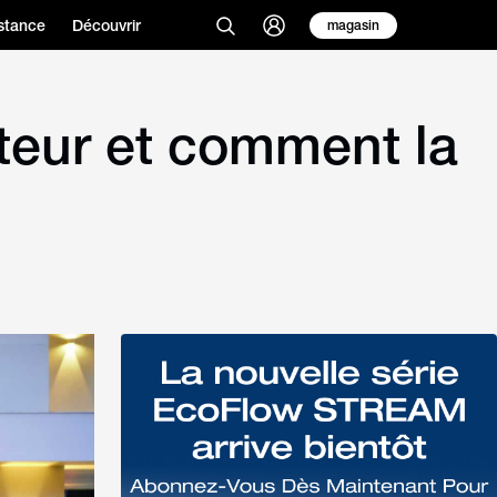
stance
Découvrir
magasin
teur et comment la