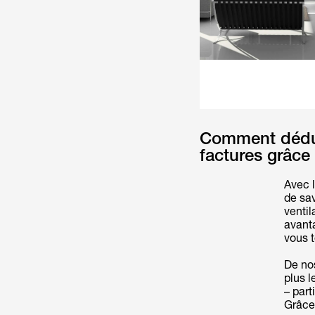
Comment dédui
factures grâce 
Avec l
de sa
ventil
avanta
vous t
De nos
plus l
– part
Grâce 