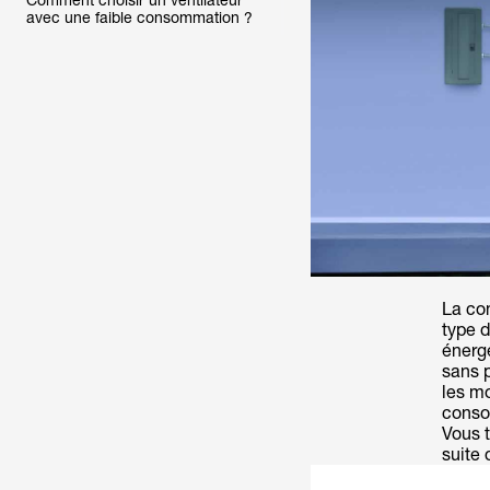
solutions solaires ?
Comment choisir un ventilateur
avec une faible consommation ?
La con
type 
énergé
sans p
les m
consom
Vous t
suite 