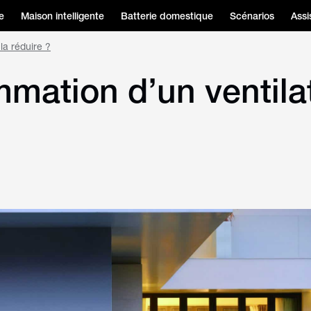
e
Maison intelligente
Batterie domestique
Scénarios
Assi
la réduire ?
mmation d’un ventila