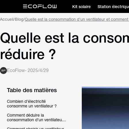
Kit solaire
Station électriqu
Accueil
/
Blog
/
Quelle est la consommation d’un ventilateur et comment 
Quelle est la conso
réduire ?
EcoFlow
-
2025/4/29
Table des matières
Combien d’électricité
consomme un ventilateur ?
Comment déduire la
consommation d’un ventilateur
de vos factures grâce aux