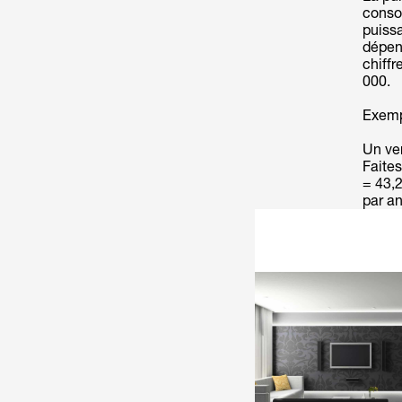
conso
puiss
dépens
chiffr
000.
Exemp
Un ven
Faites
= 43,
par an