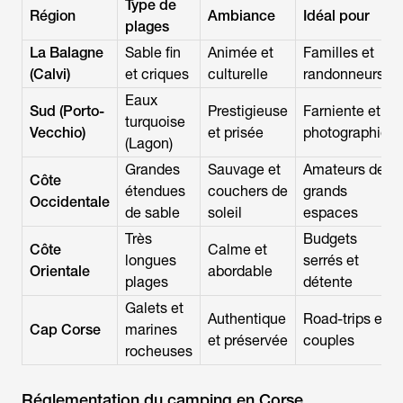
Type de
Région
Ambiance
Idéal pour
plages
La Balagne
Sable fin
Animée et
Familles et
(Calvi)
et criques
culturelle
randonneurs
Eaux
Sud (Porto-
Prestigieuse
Farniente et
turquoise
Vecchio)
et prisée
photographie
(Lagon)
Grandes
Sauvage et
Amateurs de
Côte
étendues
couchers de
grands
Occidentale
de sable
soleil
espaces
Très
Budgets
Côte
Calme et
longues
serrés et
Orientale
abordable
plages
détente
Galets et
Authentique
Road-trips et
Cap Corse
marines
et préservée
couples
rocheuses
Réglementation du camping en Corse