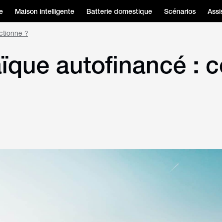
e
Maison intelligente
Batterie domestique
Scénarios
Assi
ctionne ?
aïque autofinancé :