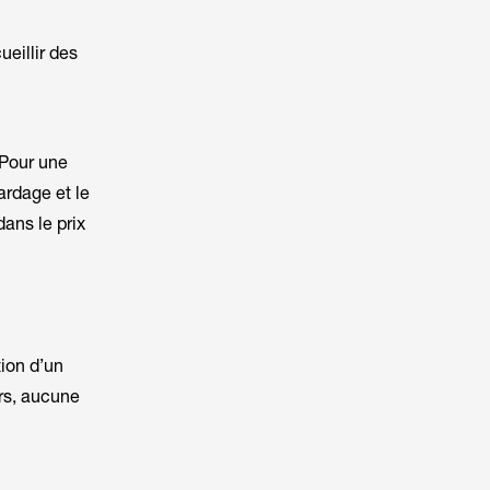
eillir des
 Pour une
ardage et le
ans le prix
ion d’un
urs, aucune