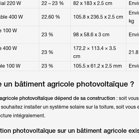
cial 220 W
22 – 23 %
82 x 183 x 2.5 cm
Envi
Envi
able 400 W
22.60 %
105.8 x 236.5 x 2.5 cm
kg
de 100 W
23 %
98 x 58.6 x 3 cm
Envi
de 400 W
172.2 × 113.4 × 3.5
23 %
21.8
cm
ble 100 W
23 %
105.5 x 61.2 x 2.5 mm
Envi
un bâtiment agricole photovoltaïque ?
 agricole photovoltaïque dépend de sa construction
: soit vou
souhaitez installer un système solaire sur la toiture, soit vous
ucture intégralement.
ation photovoltaïque sur un bâtiment agricole exi