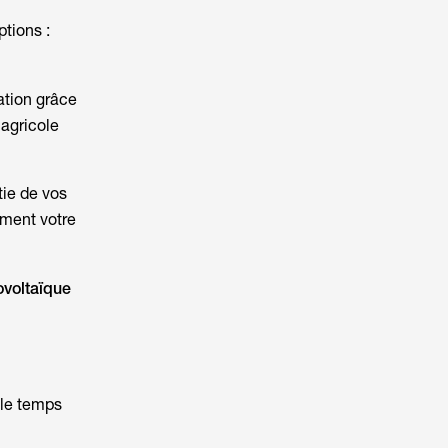
ptions :
ation grâce
 agricole
tie de vos
ement votre
ovoltaïque
 le temps