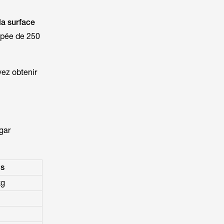
la surface
ipée de 250
ez obtenir
gar
ds
kg