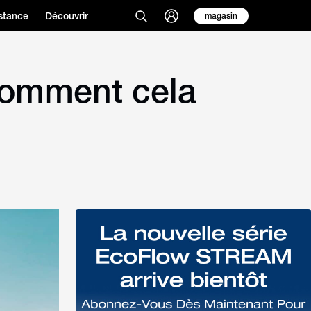
stance
Découvrir
magasin
 comment cela