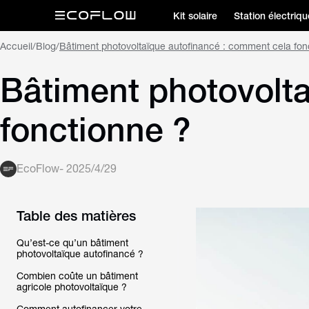
Kit solaire
Station électriqu
Accueil
/
Blog
/
Bâtiment photovoltaïque autofinancé : comment cela fon
Bâtiment photovolt
fonctionne ?
EcoFlow
-
2025/4/29
Table des matières
Qu’est-ce qu’un bâtiment
photovoltaïque autofinancé ?
Combien coûte un bâtiment
agricole photovoltaïque ?