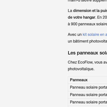
main-d’œuvre supplém
La
dimension et la puis
de votre hangar
. En 2
à 900 panneaux solair
Avec un
kit solaire e
un bâtiment photovolta
Les panneaux sol
Chez EcoFlow, vous ave
photovoltaïque.
Panneaux
Panneau solaire port
Panneau solaire port
Panneau solaire port