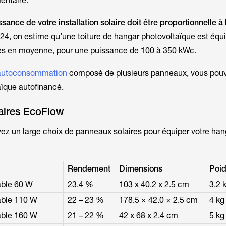
entaire.
sance de votre installation solaire doit être proportionnelle à 
024, on estime qu’une toiture de hangar photovoltaïque est équ
es en moyenne, pour une puissance de 100 à 350 kWc.
n autoconsommation
composé de plusieurs panneaux, vous pouv
ïque autofinancé.
aires EcoFlow
z un large choix de panneaux solaires pour équiper votre han
Rendement
Dimensions
Poi
able 60 W
23.4 %
103 x 40.2 x 2.5 cm
3.2 
able 110 W
22 – 23 %
178.5 × 42.0 × 2.5 cm
4 kg
able 160 W
21 – 22 %
42 x 68 x 2.4 cm
5 kg