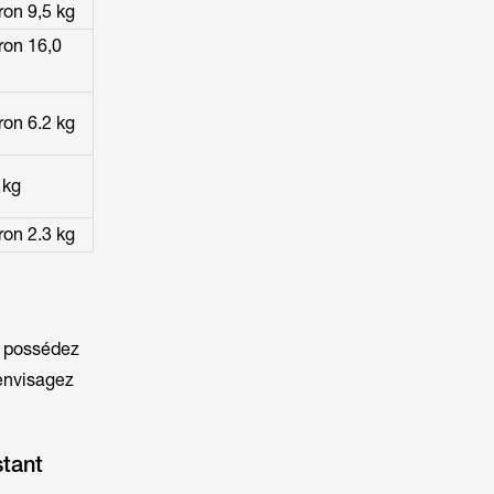
ron 9,5 kg
ron 16,0
ron 6.2 kg
 kg
ron 2.3 kg
s possédez
 envisagez
stant