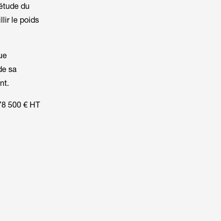
 étude du
llir le poids
ue
de sa
nt.
 78 500 € HT