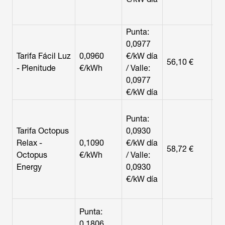
me
es
Punta:
Ho
0,0977
un
Tarifa Fácil Luz
0,0960
€/kW día
bá
56,10 €
- Plenitude
€/kWh
/ Valle:
es
0,0977
pe
€/kW día
ap
Ho
Punta:
te
Tarifa Octopus
0,0930
pr
Relax -
0,1090
€/kW día
c
58,72 €
Octopus
€/kWh
/ Valle:
di
Energy
0,0930
fo
€/kW día
ho
lo
Ho
Punta:
pu
0,1806