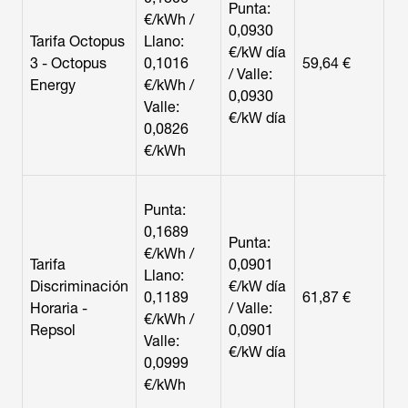
Punta:
pr
€/kWh /
0,0930
la
Tarifa Octopus
Llano:
€/kW día
la
3 - Octopus
0,1016
59,64 €
/ Valle:
la
Energy
€/kWh /
0,0930
ve
Valle:
€/kW día
el
0,0826
ho
€/kWh
no
Ho
Punta:
al
0,1689
eq
Punta:
€/kWh /
gr
Tarifa
0,0901
Llano:
co
Discriminación
€/kW día
0,1189
61,87 €
ac
Horaria -
/ Valle:
€/kWh /
o 
Repsol
0,0901
Valle:
el
€/kW día
0,0999
qu
€/kWh
la
pu