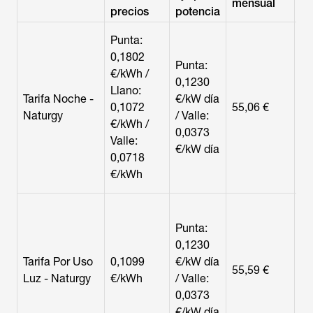
mensual
r
precios
potencia
Ho
Punta:
ma
0,1802
Punta:
c
€/kWh /
0,1230
no
Llano:
Tarifa Noche -
€/kW día
fi
0,1072
55,06 €
Naturgy
/ Valle:
qu
€/kWh /
0,0373
ap
Valle:
€/kW día
va
0,0718
re
€/kWh
fa
Ho
un
Punta:
eq
0,1230
en
Tarifa Por Uso
0,1099
€/kW día
55,59 €
la
Luz - Naturgy
€/kWh
/ Valle:
pr
0,0373
fa
€/kW día