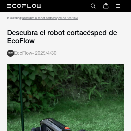
Inicio
/
Blog
/
Descubra el robot cortacésped de EcoFlow
Descubra el robot cortacésped de
EcoFlow
EcoFlow
-
2025/4/30