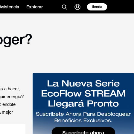
Asistencia
Explorar
tienda
oger?
as a hacer,
uir energía?
ciéndote
a mejor