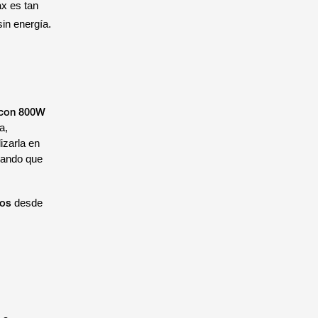
ax es tan
sin energía.
 con 800W
a,
izarla en
rando que
tos
desde