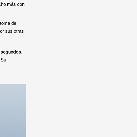
mucho más con
toma de
por sus otras
lisegundos
,
 Su