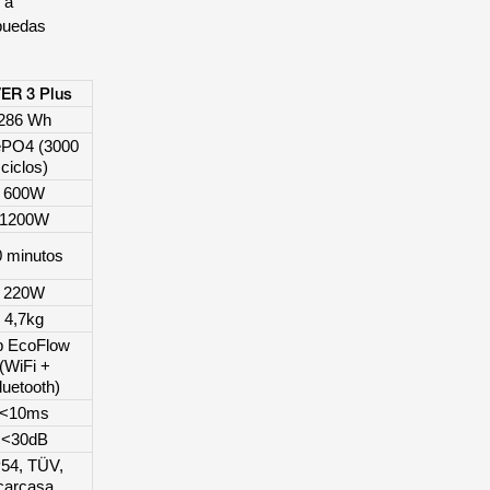
 a
 puedas
VER 3 Plus
286 Wh
ePO4 (3000
ciclos)
600W
1200W
0 minutos
220W
4,7kg
p EcoFlow
(WiFi +
luetooth)
<10ms
<30dB
P54, TÜV,
carcasa