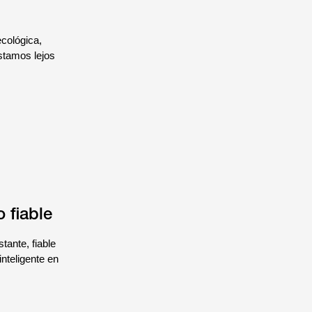
ecológica,
stamos lejos
 fiable
ante, fiable
nteligente en