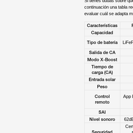
Si tienes dudas sobre qu
continuación una tabla r
evaluar cuál se adapta m
Características
Capacidad
Tipo de batería
LiFe
Salida de CA
Modo X-Boost
Tiempo de
carga (CA)
Entrada solar
Peso
Control
App 
remoto
SAI
Nivel sonoro
62dB
Cer
Seguridad