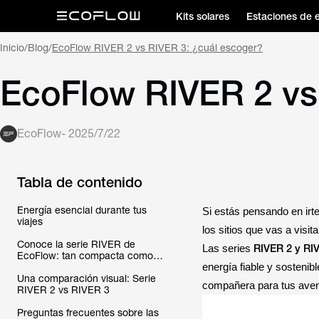
Kits solares
Estaciones de 
Inicio
/
Blog
/
EcoFlow RIVER 2 vs RIVER 3: ¿cuál escoger?
EcoFlow RIVER 2 vs
EcoFlow
-
2025/7/22
Tabla de contenido
Energía esencial durante tus
Si estás pensando en irte
viajes
los sitios que vas a vis
Conoce la serie RIVER de
RIVER 2 y RI
Las series
EcoFlow: tan compacta como
fiable
energía fiable y sosteni
Una comparación visual: Serie
compañera para tus aven
RIVER 2 vs RIVER 3
Preguntas frecuentes sobre las