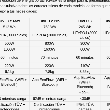
é estación de energía portátil RIVER es la mejor para ti, presentamos
ecapitulativa sobre las características de cada modelo, de forma que
ejor a tus necesidades:
RIVER 2 Max
RIVER 2 Pro
RIVER 3
RI
512 Wh
768 Wh
245 Wh
LiFePO4 (3000
LiF
PO4 (3000 ciclos)
LiFePO4 (3000 ciclos)
ciclos)
500W
800W
300W
1000W
1600W
600W
60 minutos
70 minutos
60 minutos
6
220W
220W
110W
6,1kg
7,8kg
3,55kg
App EcoFlow
Ap
EcoFlow (WiFi +
App EcoFlow (WiFi +
(WiFi +
Bluetooth)
Bluetooth)
Bluetooth)
B
–
–
<20ms
 mientras carga
62dB mientras carga
<30dB
tificación TÜV +
Certificación TÜV +
IP54, TÜV,
I
protecciones
protecciones
carcasa