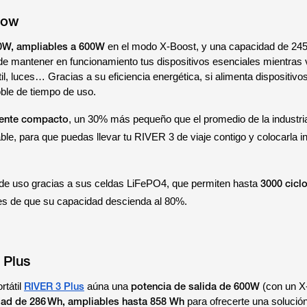
low
0W, ampliables a 600W
en el modo X-Boost, y una capacidad de 24
e mantener en funcionamiento tus dispositivos esenciales mientras v
til, luces… Gracias a su eficiencia energética, si alimenta dispositi
oble de tiempo de uso.
ente compacto
, un 30% más pequeño que el promedio de la industri
ble, para que puedas llevar tu RIVER 3 de viaje contigo y colocarla i
.
3000 cicl
de uso gracias a sus celdas LiFePO4, que permiten hasta
s de que su capacidad descienda al 80%.
 Plus
RIVER 3 Plus
potencia de salida de 600W
rtátil
aúna una
(con un X
ad de 286 Wh, ampliables hasta 858 Wh
para ofrecerte una solució