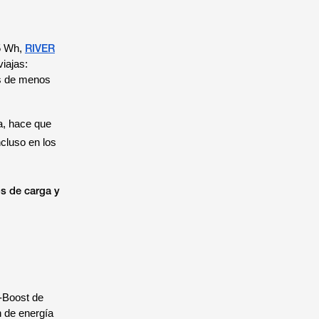
RIVER
5 Wh,
iajas:
vos de menos
a, hace que
ncluso en los
os de carga y
-Boost de
n de energía