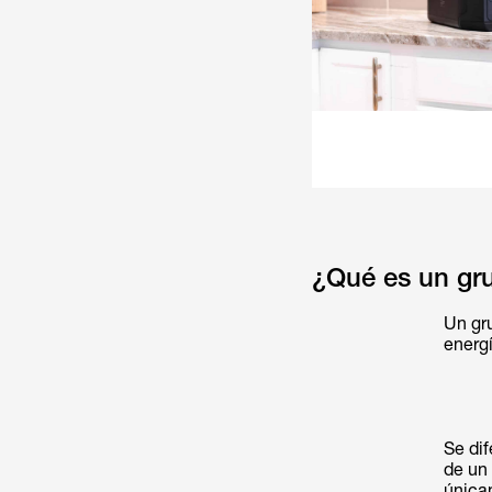
¿Qué es un gru
Un gr
energí
Se dif
de un
única