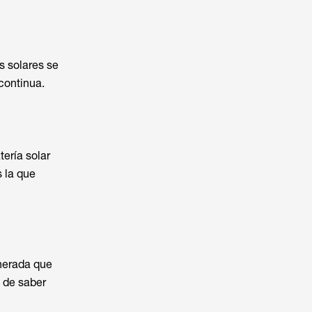
s solares se
continua.
tería solar
s la que
enerada que
d de saber