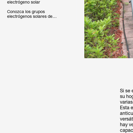
electrógeno solar
Conozca los grupos
electrógenos solares de
EcoFlow
Si se 
su ho
varias
Esta 
antic
versát
hay v
capace