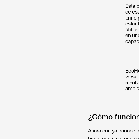
Esta b
de es
princi
estar 
útil, 
en un
capac
EcoFl
versá
resol
ambic
¿Cómo funcion
Ahora que ya conoce 
brevemente su función