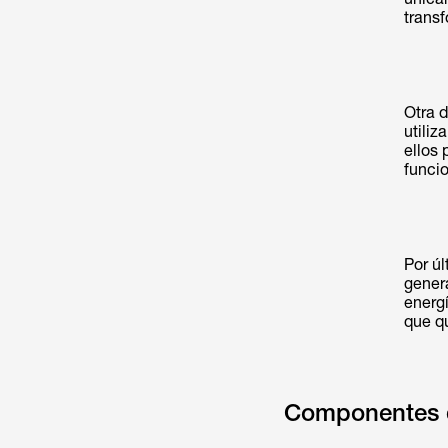
trans
Otra d
utiliz
ellos
funcio
Por úl
gener
energ
que qu
Componentes d