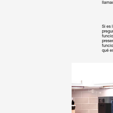
llama
Si es
pregu
funci
prese
funci
qué e