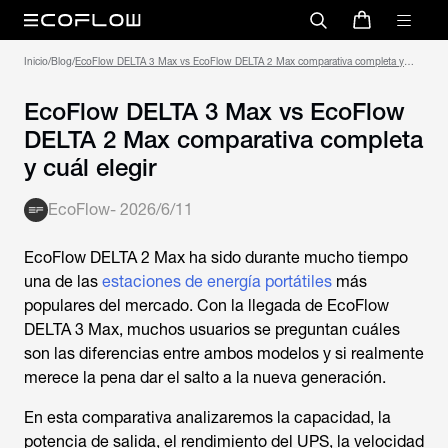
Inicio
/
Blog
/
EcoFlow DELTA 3 Max vs EcoFlow DELTA 2 Max comparativa completa y
cuál elegir
EcoFlow DELTA 3 Max vs EcoFlow
DELTA 2 Max comparativa completa
y cuál elegir
EcoFlow
-
2026/6/11
EcoFlow DELTA 2 Max
ha sido durante mucho tiempo
una de las
estaciones de energía portátiles
más
populares del mercado. Con la llegada de
EcoFlow
DELTA 3 Max
, muchos usuarios se preguntan cuáles
son las diferencias entre ambos modelos y si realmente
merece la pena dar el salto a la nueva generación.
En esta comparativa analizaremos la capacidad, la
potencia de salida, el rendimiento del UPS, la velocidad