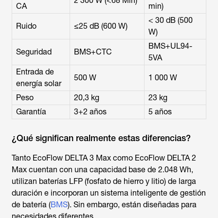
2 300 W (<68 Min)
CA
min)
< 30 dB (500
Ruido
≤25 dB (600 W)
W)
BMS+UL94-
Seguridad
BMS+CTC
5VA
Entrada de
500 W
1 000 W
energía solar
Peso
20,3 kg
23 kg
Garantía
3+2 años
5 años
¿Qué significan realmente estas diferencias?
Tanto EcoFlow DELTA 3 Max como EcoFlow DELTA 2
Max cuentan con una capacidad base de 2.048 Wh,
utilizan baterías LFP (fosfato de hierro y litio) de larga
duración e incorporan un sistema inteligente de gestión
de batería (
BMS
). Sin embargo, están diseñadas para
necesidades diferentes.