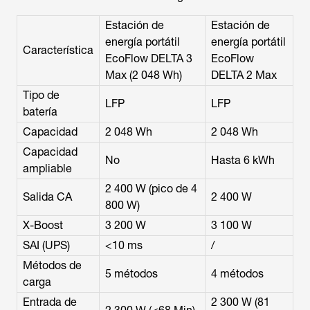
Estación de
Estación de
energía portátil
energía portátil
Característica
EcoFlow DELTA 3
EcoFlow
Max (2 048 Wh)
DELTA 2 Max
Tipo de
LFP
LFP
batería
Capacidad
2 048 Wh
2 048 Wh
Capacidad
No
Hasta 6 kWh
ampliable
2 400 W (pico de 4
Salida CA
2 400 W
800 W)
X-Boost
3 200 W
3 100 W
SAI (UPS)
<10 ms
/
Métodos de
5 métodos
4 métodos
carga
Entrada de
2 300 W (81