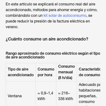
En este artículo se explicará el consumo real del aire
acondicionado, métodos para ahorrar energía y cómo,
combinándolo con un
kit solar de autoconsumo
, se
puede reducir la presión de la factura eléctrica en
verano.
¿Cuánto consume un aire acondicionado?
Rango aproximado de consumo eléctrico según el tipo
de aire acondicionado
Consumo
Tipo de aire
Consumo
Características
mensual
acondicionado
por hora
de consumo
(8 h/día)
Adecuado para
habitaciones
≈ 0,9–1,4
≈ 216–
Ventana
pequeñas,
kWh
336 kWh
consumo