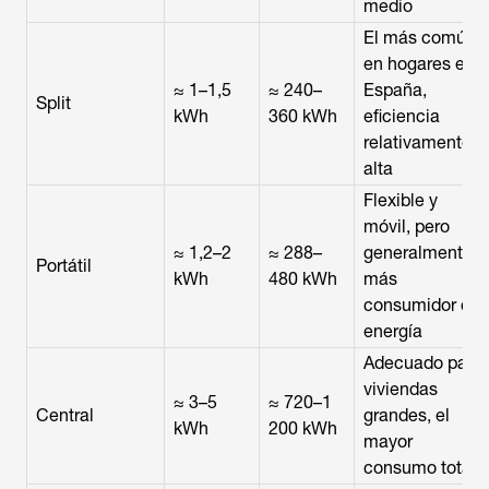
medio
El más común
en hogares en
≈ 1–1,5
≈ 240–
España,
Split
kWh
360 kWh
eficiencia
relativamente
alta
Flexible y
móvil, pero
≈ 1,2–2
≈ 288–
generalmente
Portátil
kWh
480 kWh
más
consumidor de
energía
Adecuado para
viviendas
≈ 3–5
≈ 720–1
Central
grandes, el
kWh
200 kWh
mayor
consumo total