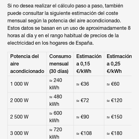
Si no desea realizar el cálculo paso a paso, también
puede consultar la siguiente estimación del coste
mensual según la potencia del aire acondicionado.
Estos datos se basan en un uso de aproximadamente 8
horas al día y en el rango habitual de precios de la
electricidad en los hogares de España.
Potencia del
Consumo
Estimación
Estimación
aire
mensual
a 0,15
a 0,25
acondicionado
(30 días)
€/kWh
€/kWh
≈ 240
1 000 W
≈ €36
≈ €60
kWh
≈ 480
2 000 W
≈ €72
≈ €120
kWh
≈ 600
2 500 W
≈ €90
≈ €150
kWh
≈ 720
3 000 W
≈ €108
≈ €180
kWh