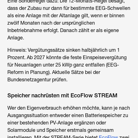
Eine Sonderregel dazu: Die 12-Monats-Regel besagt,
dass der Zubau nur dann für bestimmte EEG-Schwellen
als eine Anlage mit der Altanlage gilt, wenn er binnen
zwölf Monaten nach der ursprünglichen
Inbetriebnahme erfolgt. Danach zählt er als eigene
Anlage.
Hinweis: Vergütungssätze sinken halbjährlich um 1
Prozent. Ab 2027 könnte die feste Einspeisevergütung
für Neuanlagen unter 25 kWp ganz entfallen (EEG-
Reform in Planung). Aktuelle Sätze bei der
Bundesnetzagentur prüfen.
Speicher nachrüsten mit EcoFlow STREAM
Wer den Eigenverbrauch erhöhen möchte, kann je nach
Ausgangssituation entweder einen Batteriespeicher zu
einer bestehenden PV-Anlage ergänzen oder
Solarmodule und Speicher erstmals gemeinsam
installieren. Mit der STREAM-Serie bietet
EcoFlow
zwei