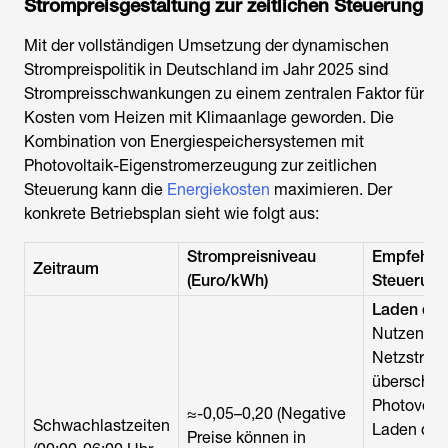
Strompreisgestaltung zur zeitlichen Steuerung
Mit der vollständigen Umsetzung der dynamischen
Strompreispolitik in Deutschland im Jahr 2025 sind
Strompreisschwankungen zu einem zentralen Faktor für
Kosten vom Heizen mit Klimaanlage
geworden. Die
Kombination von Energiespeichersystemen mit
Photovoltaik-Eigenstromerzeugung zur zeitlichen
Steuerung kann die
Energiekosten
maximieren. Der
konkrete Betriebsplan sieht wie folgt aus:
Strompreisniveau
Empfehlung
Zeitraum
(Euro/kWh)
Steuerung
Laden des
Nutzen Si
Netzstrom
überschüs
Photovolt
≈-0,05–0,20 (Negative
Schwachlastzeiten
Laden des
Preise können in