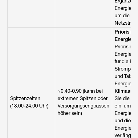
Ergänzung
Energiever
um die Nu
Netzstrom
Priorisier
Energiesp
Priorisier
Energiesp
für die He
Strompreis
und Talzei
Energiesp
≈0,40-0,90 (kann bei
Klimaanla
Spitzenzeiten
extremen Spitzen oder
Sie die Te
(18:00-24:00 Uhr)
Versorgungsengpässen
ein, um d
höher sein)
Energieve
und die La
Energiesp
verlängern