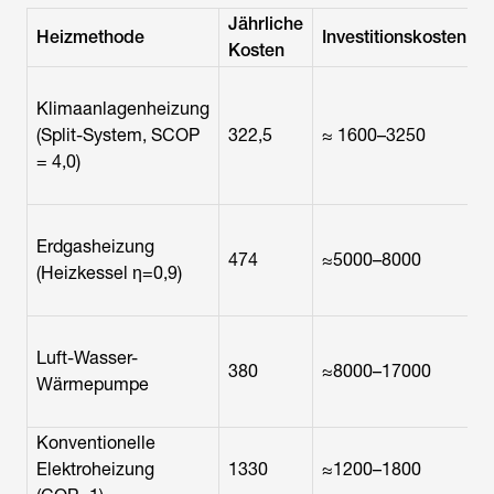
Jährliche
Heizmethode
Investitionskosten
Kosten
Klimaanlagenheizung
(Split-System, SCOP
322,5
≈ 1600–3250
p
= 4,0)
d
Erdgasheizung
474
≈5000–8000
s
(Heizkessel η=0,9)
I
Luft-Wasser-
380
≈8000–17000
Wärmepumpe
Konventionelle
Elektroheizung
1330
≈1200–1800
B