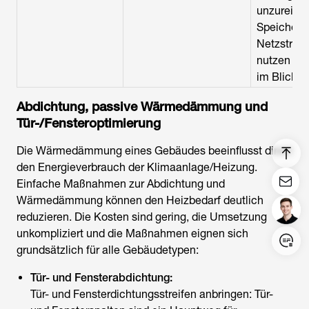
unzureich
Speicherka
Netzstrom
nutzen und
im Blick b
Abdichtung, passive Wärmedämmung und
Tür-/Fensteroptimierung
Die Wärmedämmung eines Gebäudes beeinflusst direkt
den Energieverbrauch der Klimaanlage/Heizung.
Einfache Maßnahmen zur Abdichtung und
Wärmedämmung können den Heizbedarf deutlich
reduzieren. Die Kosten sind gering, die Umsetzung
unkompliziert und die Maßnahmen eignen sich
grundsätzlich für alle Gebäudetypen:
Login/Register
Tür- und Fensterabdichtung:
United States (English)
Tür- und Fensterdichtungsstreifen anbringen: Tür-