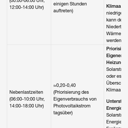
(00:00-06:00 Uhr,
einigen Stunden
Klimaanla
12:00-14:00 Uhr)
auftreten)
niedrigen
kann der
Niedertemp
Wärmespei
werden.
Priorisier
Eigenerze
Heizung:
D
Solarstro
oder es be
Überschuss
≈0,20-0,40
Klimaanlag
Nebenlastzeiten
(Priorisierung des
(06:00-10:00 Uhr,
Eigenverbrauchs von
Unterstüt
14:00-18:00 Uhr)
Photovoltaikstrom
Energiesp
tagsüber)
Solarstrom
Energiespe