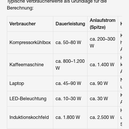
Typische Verbraucherwerte als Grundlage für die
Berechnung:
Anlaufstrom
Verbraucher
Dauerleistung
Hin
(Spitze)
Kom
ca. 200–300
Kompressorkühlbox
ca. 50–80 W
hat
W
Anl
Hei
ca. 800–1.200
Kaffeemaschine
ca. 1.400 W
kein
W
Anl
Netz
Laptop
ca. 45–90 W
ca. 90 W
unkr
Kei
LED-Beleuchtung
ca. 10–30 W
ca. 30 W
Anl
Hoh
Induktionskochfeld
ca. 1.800 W
ca. 2.500 W
und
Spit