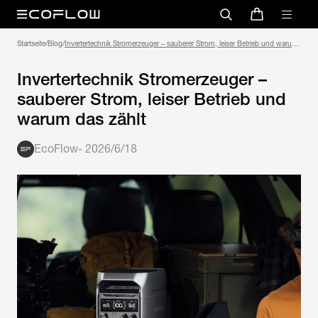
Startseite
/
Blog
/
Invertertechnik Stromerzeuger – sauberer Strom, leiser Betrieb und warum
das zählt
Invertertechnik Stromerzeuger –
sauberer Strom, leiser Betrieb und
warum das zählt
EcoFlow
-
2026/6/18