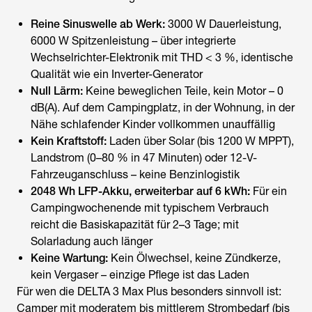
Reine Sinuswelle ab Werk:
3000 W Dauerleistung,
6000 W Spitzenleistung – über integrierte
Wechselrichter-Elektronik mit THD < 3 %, identische
Qualität wie ein Inverter-Generator
Null Lärm:
Keine beweglichen Teile, kein Motor – 0
dB(A). Auf dem Campingplatz, in der Wohnung, in der
Nähe schlafender Kinder vollkommen unauffällig
Kein Kraftstoff:
Laden über Solar (bis 1200 W MPPT),
Landstrom (0–80 % in 47 Minuten) oder 12-V-
Fahrzeuganschluss – keine Benzinlogistik
2048 Wh LFP-Akku, erweiterbar auf 6 kWh:
Für ein
Campingwochenende mit typischem Verbrauch
reicht die Basiskapazität für 2–3 Tage; mit
Solarladung auch länger
Keine Wartung:
Kein Ölwechsel, keine Zündkerze,
kein Vergaser – einzige Pflege ist das Laden
Für wen die DELTA 3 Max Plus besonders sinnvoll ist:
Camper mit moderatem bis mittlerem Strombedarf (bis