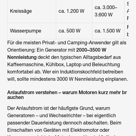
Seh
ca. 3.000–
Kreissäge
ca. 1.200 W
Anl
3.600 W
Fak
Fak
Wasserpumpe
ca. 500 W
ca. 1.500 W
bei
Für die meisten Privat- und Camping-Anwender gilt als
Orientierung: Ein Generator mit
2000–3500 W
Nennleistung
deckt den typischen Alltagsbedarf aus
Kaffeemaschine, Kühlbox, Laptop und Beleuchtung
komfortabel ab. Wer ein Induktionskochfeld betreiben
will, sollte mindestens 3000 W Nennleistung einplanen.
Anlaufstrom verstehen – warum Motoren kurz mehr br
auchen
Der Anlaufstrom ist der häufigste Grund, warum
Generatoren – und Wechselrichter – bei eigentlich
passender Dauerleistung dennoch abschalten. Beim
Einschalten von Geräten mit Elektromotor oder