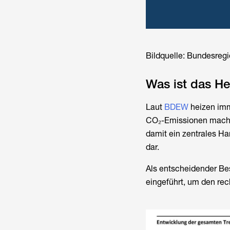
Bildquelle: Bundesreg
Was ist das H
Laut
BDEW
heizen imm
CO₂-Emissionen mac
damit ein zentrales Ha
dar.
Als entscheidender Be
eingeführt, um den re