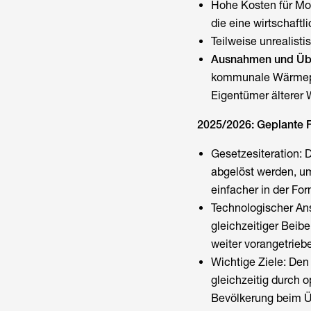
Hohe Kosten für Mo
die eine wirtschaftl
Teilweise unrealist
Ausnahmen und Üb
kommunale Wärmeplan
Eigentümer älterer 
2025/2026: Geplante 
Gesetzesiteration:
abgelöst werden, um
einfacher in der For
Technologischer Ans
gleichzeitiger Beib
weiter vorangetrieb
Wichtige Ziele: De
gleichzeitig durch o
Bevölkerung beim Ü