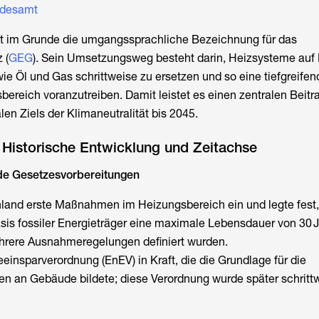
desamt
t im Grunde die umgangssprachliche Bezeichnung für das
 (
GEG
). Sein Umsetzungsweg besteht darin, Heizsysteme auf
 wie Öl und Gas schrittweise zu ersetzen und so eine tiefgreife
ereich voranzutreiben. Damit leistet es einen zentralen Beitr
en Ziels der Klimaneutralität bis 2045.
 Historische Entwicklung und Zeitachse
de Gesetzesvorbereitungen
hland erste Maßnahmen im Heizungsbereich ein und legte fest,
is fossiler Energieträger eine maximale Lebensdauer von 30 
rere Ausnahmeregelungen definiert wurden.
eeinsparverordnung (EnEV) in Kraft, die die Grundlage für die
n an Gebäude bildete; diese Verordnung wurde später schrittw