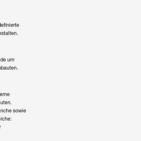
efinierte
stalten.
ude um
ubauten.
steme
uten.
ranche sowie
eiche:
r