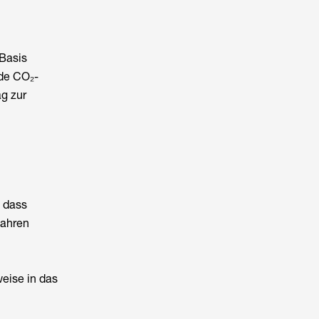
 Basis
nde CO₂-
ag zur
 dass
Jahren
eise in das