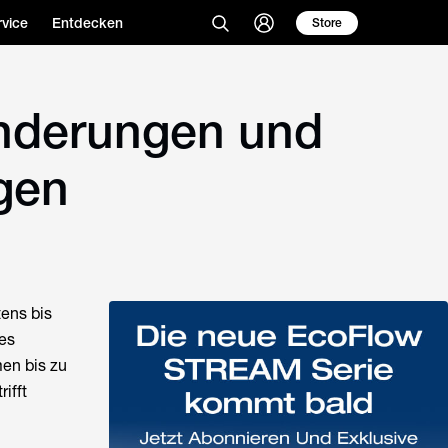
vice
Entdecken
Store
änderungen und
ngen
ens bis
es
men bis zu
ifft