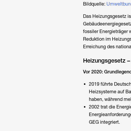
Bildquelle:
Umweltbun
Das
Heizungsgesetz
is
Gebäudeenergiegesetz
fossiler Energieträger
Reduktion im Heizungsb
Erreichung des national
Heizungsgesetz –
Vor 2020: Grundlegen
2019 führte Deutsc
Heizsysteme auf Bas
haben, während meh
2002 trat die Energi
Energieanforderunge
GEG integriert.