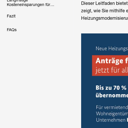
Langfristige
Dieser Leitfaden biete
Kosteneinsparungen für
deutsche Haushalte: Praktischer
zeigt, wie Sie mithilfe
Leitfaden zur unabhängigen
Fazit
Heizungsmodernisierun
Energieversorgung
FAQs