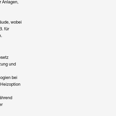
r Anlagen,
äude, wobei
. für
n.
esetz
tzung und
logien bei
 Heizoption
während
er