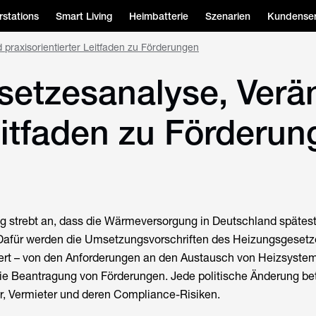
stations
Smart Living
Heimbatterie
Szenarien
Kundenser
praxisorientierter Leitfaden zu Förderungen
setzesanalyse, Ver
Leitfaden zu Förderu
g strebt an, dass die Wärmeversorgung in Deutschland spätest
. Dafür werden die Umsetzungsvorschriften des
Heizungsgesetz
siert – von den Anforderungen an den Austausch von Heizsyste
e Beantragung von Förderungen. Jede politische Änderung betr
r, Vermieter und deren Compliance-Risiken.