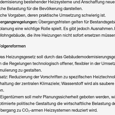
dernisierung bestehender Heizsysteme und Anschaffung neue
iche Belastung für die Bevölkerung darstellen.
ische Vorgaben, deren praktische Umsetzung schwierig ist.
ergangsregelungen:
Übergangsfristen gelten für Bestandsgeb
ung eine wichtige Rolle spielt. Es gibt jedoch Ausnahmen. B
Wohngebäude, die ihre Heizungen nicht sofort ersetzen müsse
Folgereformen
 Das Heizungsgesetz soll durch das Gebäudemodernisierungsg
 die Regelungen technologisch offener, flexibler in der Umse
mulierung zu gestalten.
atz: Reduzierung der Vorschriften zu spezifischen Heiztechno
ehaltung der zentralen Klimaziele; Wasserstoff wird als saubere
en.
n Eigentümern soll mehr Planungssicherheit geboten werden, 
ptimierte politische Gestaltung die wirtschaftliche Belastung d
bergang zu CO₂-armen Heizsystemen reduziert wird.