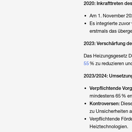
2020: Inkrafttreten d
Am 1. November 202
Es integrierte zuvo
erstmals das überge
2023: Verschärfung d
Das
Heizungsgesetz D
55
% zu reduzieren und
2023/2024: Umsetzun
Verpflichtende Vor
mindestens 65 % ern
Kontroversen:
Diese
zu Unsicherheiten a
Verpflichtende För
Heiztechnologien.