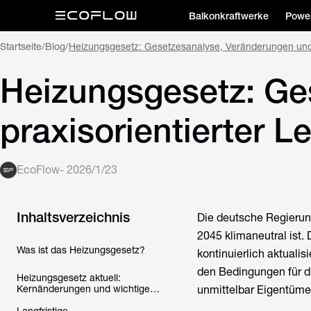
Balkonkraftwerke
Power
Startseite
/
Blog
/
Heizungsgesetz: Gesetzesanalyse, Veränderungen und 
Heizungsgesetz: Ge
praxisorientierter 
EcoFlow
-
2026/1/23
Inhaltsverzeichnis
Die deutsche Regierun
2045 klimaneutral ist
Was ist das Heizungsgesetz?
kontinuierlich aktuali
den Bedingungen für di
Heizungsgesetz aktuell:
Kernänderungen und wichtige
unmittelbar Eigentüme
Fristen