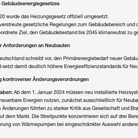
es Gebäudeenergiegesetzes
0 wurde das Heizungsgesetz offiziell umgesetzt.
r verstreute gesetzliche Regelungen zum Gebäudebereich und d
ordnete Ziel, den Gebäudebestand bis 2045 klimaneutral zu ge
er Anforderungen an Neubauten
eutschland
schreibt vor, den Primärenergiebedarf neuer Gebä
 setzt damit deutlich höhere Energieeffizienzstandards für Ne
g kontroverser Änderungsverordnungen
gaben:
Ab dem 1. Januar 2024 müssen neu installierte Heizsy
euerbare Energien nutzen, zunächst ausschließlich für Neuba
 Änderungen führten zu starker Kritik aus Gesellschaft und B
uf dem Markt. Die Streitpunkte konzentrieren sich auf drei Ber
derung von Wärmepumpen bei eingeschränkter Auswahl andere