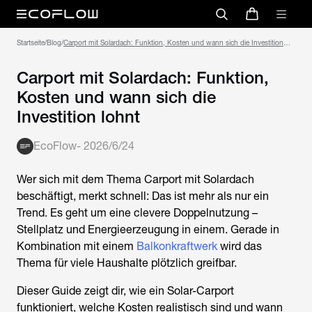
Startseite
/
Blog
/
Carport mit Solardach: Funktion, Kosten und wann sich die Investition
lohnt
Carport mit Solardach: Funktion,
Kosten und wann sich die
Investition lohnt
EcoFlow
-
2026/6/24
Wer sich mit dem Thema
Carport mit Solardach
beschäftigt, merkt schnell: Das ist mehr als nur ein
Trend. Es geht um eine clevere Doppelnutzung –
Stellplatz und Energieerzeugung in einem. Gerade in
Kombination mit einem
Balkonkraftwerk
wird das
Thema für viele Haushalte plötzlich greifbar.
Dieser Guide zeigt dir, wie ein Solar-Carport
funktioniert, welche Kosten realistisch sind und wann