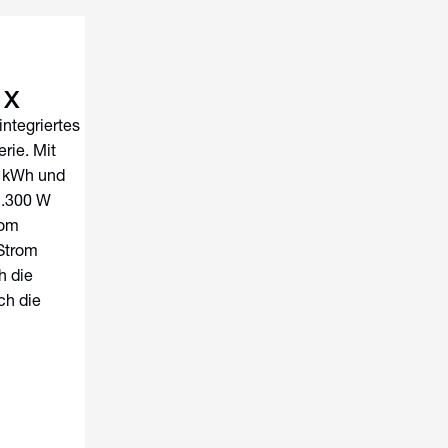
 X
ntegriertes
rie. Mit
3 kWh und
2.300 W
rom
 Strom
h die
ch die