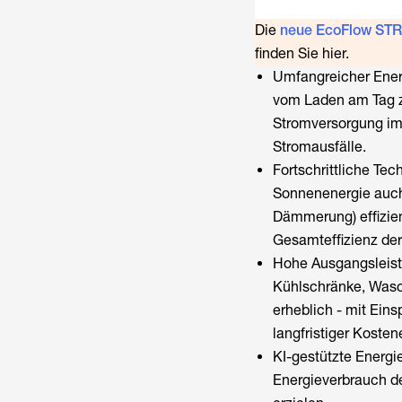
Die
neue EcoFlow ST
finden Sie hier.
Umfangreicher Ener
vom Laden am Tag zu
Stromversorgung im
Stromausfälle.
Fortschrittliche Te
Sonnenenergie auch 
Dämmerung) effizien
Gesamteffizienz de
Hohe Ausgangsleistu
Kühlschränke, Wasc
erheblich - mit Eins
langfristiger Kosten
KI-gestützte Energi
Energieverbrauch de