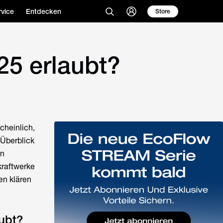
vice
Entdecken
Store
25 erlaubt?
cheinlich,
Überblick
en
kraftwerke
en klären
aubt?