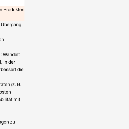
en Produkten
n Übergang
ch
n: Wandelt
 in der
bessert die
ten (z. B.
osten
ilität mit
ngen zu