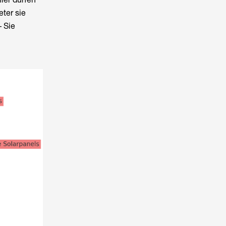
eter sie
 Sie