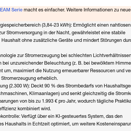
REAM Serie
macht es einfacher. Weitere Informationen zu neu
giespeicherbereich (3,84-23 kWh): Ermöglicht einen nahtlose
r Stromversorgung in der Nacht, gewährleistet eine stabile
 Haushalt ohne zusätzliche Geräte und mindert Störungen dur
chnologie zur Stromerzeugung bei schlechten Lichtverhältnisse
bei unzureichender Beleuchtung (z. B. bei bewölktem Himmel,
t um, maximiert die Nutzung erneuerbarer Ressourcen und ver
r Stromerzeugung erheblich.
ng (2.300 W): Deckt 90 % des Strombedarfs von Haushaltsgerä
hmaschinen, Klimaanlagen) und senkt gleichzeitig die Stromk
parungen von bis zu 1.993 € pro Jahr, wodurch tägliche Praktikab
effizienz kombiniert wird.
ekontrolle: Verfügt über ein KI-gesteuertes System, das den
s Haushalts in Echtzeit optimiert, um weitere Kosteneinsparu