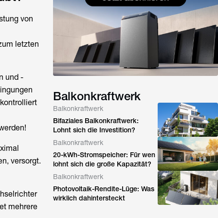
istung von
zum letzten
n und -
dingungen
Balkonkraftwerk
ontrolliert
Balkonkraftwerk
Bifaziales Balkonkraftwerk:
 werden!
Lohnt sich die Investition?
Balkonkraftwerk
aximal
20-kWh-Stromspeicher: Für wen
n, versorgt.
lohnt sich die große Kapazität?
Balkonkraftwerk
Photovoltaik-Rendite-Lüge: Was
hselrichter
wirklich dahintersteckt
tet mehrere