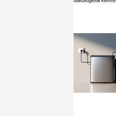
überzeugende Kernvort