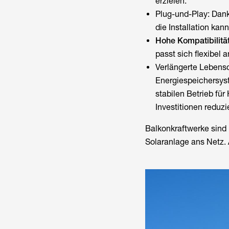
erzielen.
Plug-und-Play: Dank 
die Installation ka
Hohe Kompatibilität
passt sich flexibel
Verlängerte Lebensd
Energiespeichersyste
stabilen Betrieb fü
Investitionen reduzi
Balkonkraftwerke sind 
Solaranlage ans Netz.