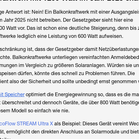
ge Antwort ist: Nein! Ein Balkonkraftwerk mit einer Ausgangsle
m Jahr 2025 nicht betreiben. Der Gesetzgeber sieht hier eine
0 Watt vor. Das ist schon eine deutliche Steigerung, denn bis 
ftwerke lediglich eine Leistung von 600 Watt aufweisen.
eschränkung ist, dass der Gesetzgeber damit Netzüberlastunge
öchte. Balkonkraftwerke unterliegen vereinfachten Anmeldebe
mungen im Vergleich zu größeren Solaranlagen. Würden sie unk
nspeisen dürfen, könnte dies schnell zu Problemen führen. Die
ient also der Sicherheit und sollte unbedingt ernst genommen
it Speicher
optimiert die Energiegewinnung so, dass es die m
t überschreitet und dennoch Geräte, die über 800 Watt benötige
esem Modell so einfach wie nie.
coFlow STREAM Ultra X
als Beispiel: Dieses Gerät vereint Wec
ät, ermöglicht den direkten Anschluss an Solarmodule und bie