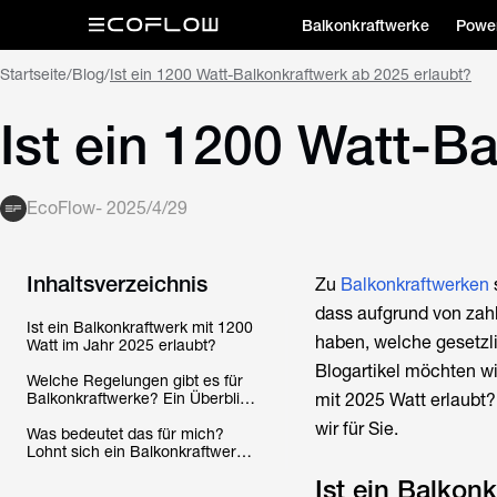
Balkonkraftwerke
Power
Startseite
/
Blog
/
Ist ein 1200 Watt-Balkonkraftwerk ab 2025 erlaubt?
Ist ein 1200 Watt-B
EcoFlow
-
2025/4/29
Inhaltsverzeichnis
Zu
Balkonkraftwerken
dass aufgrund von zah
Ist ein Balkonkraftwerk mit 1200
haben, welche gesetzl
Watt im Jahr 2025 erlaubt?
Blogartikel möchten wi
Welche Regelungen gibt es für
Balkonkraftwerke? Ein Überblick
mit 2025 Watt erlaubt
über alles, was erlaubt ist!
wir für Sie.
Was bedeutet das für mich?
Lohnt sich ein Balkonkraftwerk
überhaupt?
Ist ein Balkon