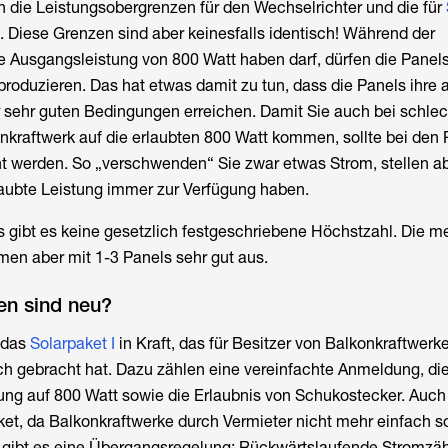
 die Leistungsobergrenzen für den Wechselrichter und die für
 Diese Grenzen sind aber keinesfalls identisch! Während der
e Ausgangsleistung von 800 Watt haben darf, dürfen die Panel
produzieren. Das hat etwas damit zu tun, dass die Panels ihr
r sehr guten Bedingungen erreichen. Damit Sie auch bei schle
nkraftwerk auf die erlaubten 800 Watt kommen, sollte bei den 
nt werden. So „verschwenden“ Sie zwar etwas Strom, stellen a
rlaubte Leistung immer zur Verfügung haben.
s gibt es keine gesetzlich festgeschriebene Höchstzahl. Die m
en aber mit 1-3 Panels sehr gut aus.
n sind neu?
 das
Solarpaket I
in Kraft, das für Besitzer von Balkonkraftwerk
ch gebracht hat. Dazu zählen eine vereinfachte Anmeldung, di
ung auf 800 Watt sowie die Erlaubnis von Schukostecker. Auch
ket, da Balkonkraftwerke durch Vermieter nicht mehr einfach s
gibt es eine Übergangsregelung: Rückwärtslaufende Stromzäh