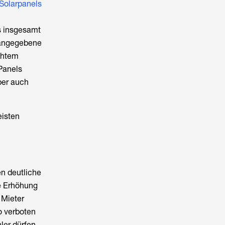
Solarpanels
s insgesamt
e angegebene
chtem
Panels
ber auch
eisten
en deutliche
e Erhöhung
 Mieter
o verboten
ler dürfen