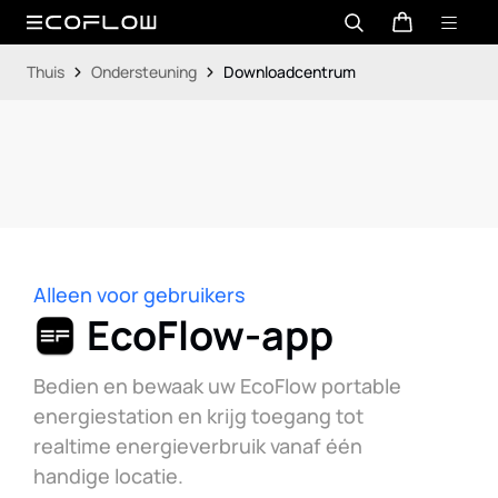
Thuis
Ondersteuning
Downloadcentrum
Alleen voor gebruikers
EcoFlow-app
Bedien en bewaak uw EcoFlow portable
energiestation en krijg toegang tot
realtime energieverbruik vanaf één
handige locatie.