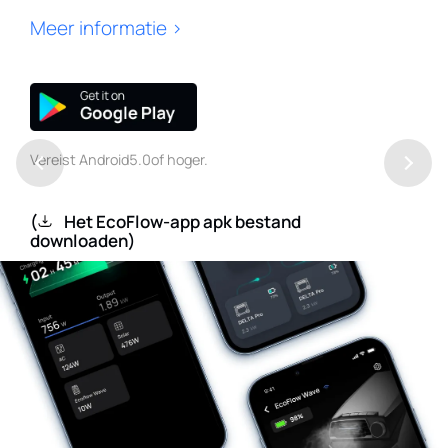
Meer informatie
>
Vereist Android5.0of hoger.
(
Het EcoFlow-app apk bestand
downloaden
)