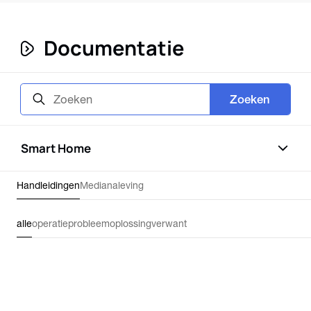
Documentatie
Zoeken
Smart Home
Handleidingen
Media
naleving
alle
operatie
probleemoplossing
verwant