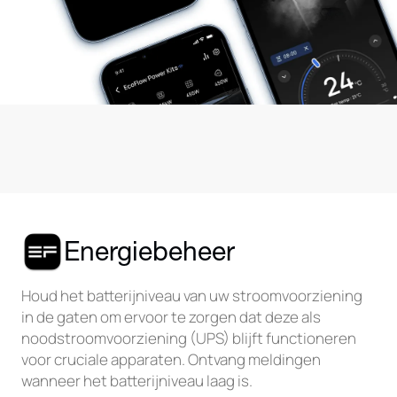
Energiebeheer
Houd het batterijniveau van uw stroomvoorziening
in de gaten om ervoor te zorgen dat deze als
noodstroomvoorziening (UPS) blijft functioneren
voor cruciale apparaten. Ontvang meldingen
wanneer het batterijniveau laag is.