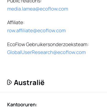
Public relations
:
media.lamea@ecoflow.com
Affiliate
:
row.affiliate@ecoflow.com
EcoFlow Gebruikersonderzoeksteam
:
GlobalUserResearch@ecoflow.com
Australië
Kantooruren
: