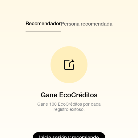
Recomendador
Persona recomendada
Gane EcoCréditos
Gane 100 EcoCréditos por cada
registro exitoso.
Inicie sesión y recomiende