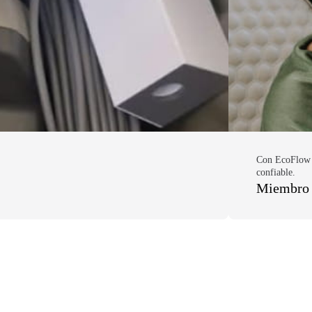
Con EcoFlow De
confiable.
Miembro 