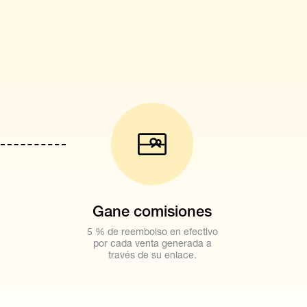
Gane comisiones
5 % de reembolso en efectivo
por cada venta generada a
través de su enlace.