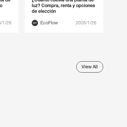
co
luz? Compra, renta y opciones
de elección
/1/28
EcoFlow
2026/1/26
View All