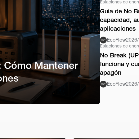
Estaciones de energ
Guía de No B
capacidad, a
aplicaciones
EcoFlow
2026/
Estaciones de energ
No Break (UP
: Cómo Mantener
funciona y cuá
apagón
ones
EcoFlow
2026/