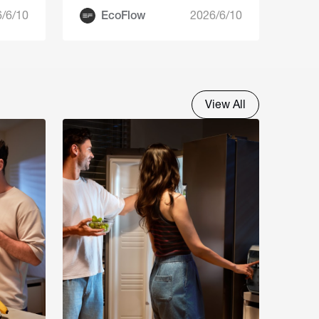
/6/10
EcoFlow
2026/6/10
View All