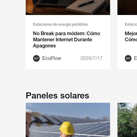
Estaciones de energía portátiles
Estacio
No Break para módem: Cómo
Mejor
Mantener Internet Durante
Cómo 
Apagones
EcoFlow
2026/7/17
E
Paneles solares