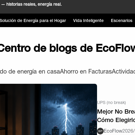
— historias reales, energía real.
Solución de Energía para el Hogar
Vida Inteligente
Escenarios
Centro de blogs de EcoFlo
do de energía en casa
Ahorro en Facturas
Actividad
UPS (no break)
Mejor No Bre
Cómo Elegirl
EcoFlow
2026/