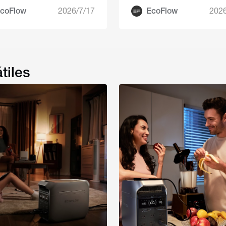
coFlow
2026/7/17
EcoFlow
2026
tiles