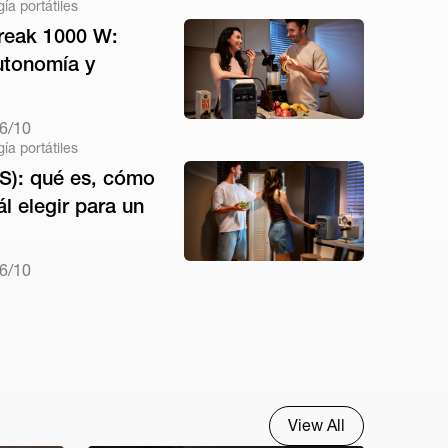
ía portátiles
reak 1000 W:
utonomía y
6/10
ía portátiles
S): qué es, cómo
l elegir para un
6/10
View All