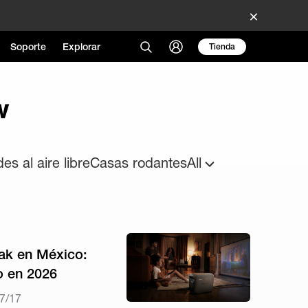
Soporte
Explorar
Tienda
w
es al aire libre
Casas rodantes
All
ak en México:
o en 2026
7/17