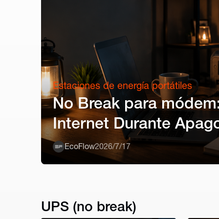
Estaciones de energía portátiles
No Break para módem
Internet Durante Apag
EcoFlow
2026/7/17
UPS (no break)