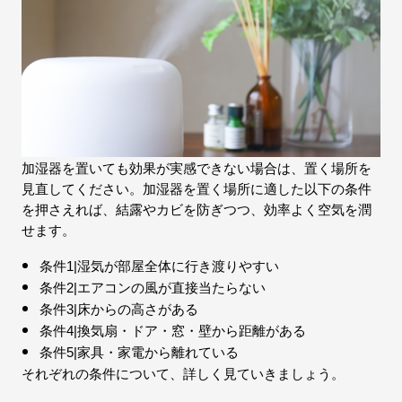
加湿器を置いても効果が実感できない場合は、置く場所を
見直してください。加湿器を置く場所に適した以下の条件
を押さえれば、結露やカビを防ぎつつ、効率よく空気を潤
せます。
条件1|湿気が部屋全体に行き渡りやすい
条件2|エアコンの風が直接当たらない
条件3|床からの高さがある
条件4|換気扇・ドア・窓・壁から距離がある
条件5|家具・家電から離れている
それぞれの条件について、詳しく見ていきましょう。