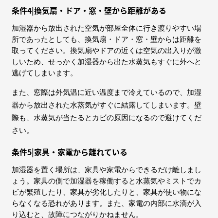
条件4|換気扇・ドア・窓・壁から距離がある
加湿器から放出された空気が部屋全体に行き渡りやすい場
所であったとしても、換気扇・ドア・窓・壁からは距離を
取ってください。換気扇やドアの近くは空気の出入りが激
しいため、せっかく加湿器から出た水蒸気もすぐに外へと
逃げてしまいます。
また、窓際は外気温に近い温度まで冷えているので、加湿
器から放出された水蒸気がすぐに結露してしまいます。壁
際も、水蒸気が当たるとカビの原因になるので避けてくだ
さい。
条件5|家具・家電から離れている
加湿器を置く場所は、家具や家電からできるだけ離しまし
ょう。家具の側で加湿器を稼働すると水蒸気やミストでカ
ビが繁殖したり、家具が劣化したりと、家具が使い物にな
らなくなる恐れがあります。また、家電の内部に水滴が入
り込むと、故障につながりかねません。