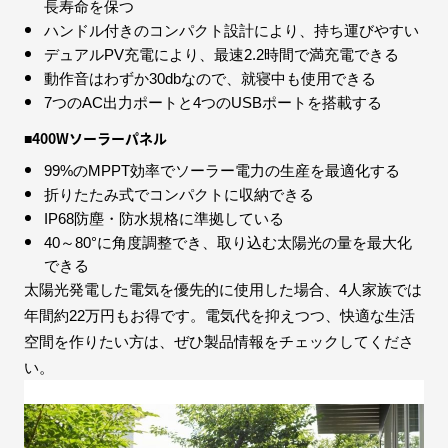
長寿命を保つ
ハンドル付きのコンパクト設計により、持ち運びやすい
デュアルPV充電により、最速2.2時間で満充電できる
動作音はわずか30dbなので、就寝中も使用できる
7つのAC出力ポートと4つのUSBポートを搭載する
■400Wソーラーパネル
99%のMPPT効率でソーラー電力の生産を最適化する
折りたたみ式でコンパクトに収納できる
IP68防塵・防水規格に準拠している
40～80°に角度調整でき、取り込む太陽光の量を最大化
できる
太陽光発電した電気を優先的に使用した場合、4人家族では
年間約22万円もお得です。電気代を抑えつつ、快適な生活
空間を作りたい方は、ぜひ製品情報をチェックしてくださ
い。