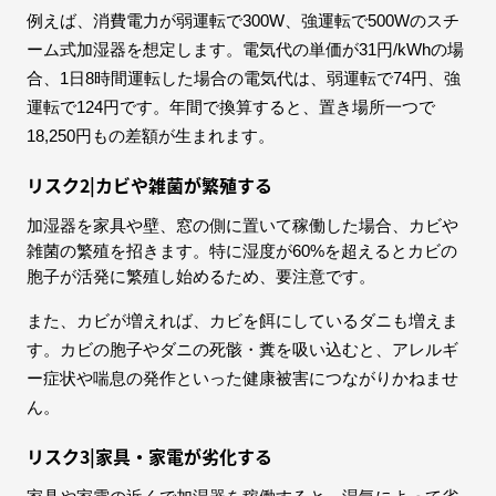
例えば、消費電力が弱運転で300W、強運転で500Wのスチ
ーム式加湿器を想定します。電気代の単価が31円/kWhの場
合、1日8時間運転した場合の電気代は、弱運転で74円、強
運転で124円です。年間で換算すると、置き場所一つで
18,250円もの差額が生まれます。
リスク2|カビや雑菌が繁殖する
加湿器を家具や壁、窓の側に置いて稼働した場合、カビや
雑菌の繁殖を招きます。特に湿度が60%を超えるとカビの
胞子が活発に繁殖し始めるため、要注意です。
また、カビが増えれば、カビを餌にしているダニも増えま
す。カビの胞子やダニの死骸・糞を吸い込むと、アレルギ
ー症状や喘息の発作といった健康被害につながりかねませ
ん。
リスク3|家具・家電が劣化する