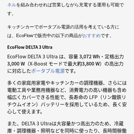
ネル
を組み合わせれば営業しながら充電する運用も可能で
す。
キッチンカーでポータブル電源の活用を考えている方に
は、EcoFlowで販売中の以下の商品が
おすすめ
です。
EcoFlow DELTA 3 Ultra
EcoFlow DELTA 3 Ultra は、容量
3,072 Wh
・定格出力
3,000 W
（X-Boost モードで最大
約3,800 W
）の高出力
に対応した
ポータブル電源
です。
多くの家庭用家電やキッチンカーの調理機器、さらには
電動工具や業務用機器など、消費電力の高い機器も含め
幅広くカバーできる性能で、長寿命の LFP（リン酸鉄リ
チウムイオン）バッテリーを採用しているため、長く安
心して使えます。
また、DELTA 3 Ultraは大容量かつ高出力のため、冷蔵
庫・調理機器・照明などを同時に使ったり、長時間稼働