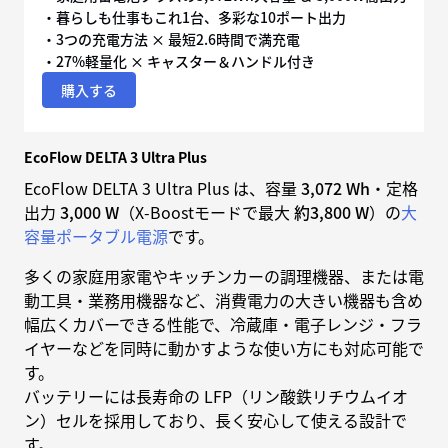
・暮らしも仕事もこれ1台、多彩な10ポート出力
・3つの充電方法 × 最短2.6時間で満充電
・27%軽量化 × キャスター＆ハンドル付き
購入する
EcoFlow DELTA 3 Ultra Plus
EcoFlow DELTA 3 Ultra Plus は、容量
3,072 Wh
・定格
出力
3,000 W
（X-Boostモードで最大
約3,800 W
）の
大
容量ポータブル電源
です。
多くの家庭用家電やキッチンカーの調理機器、または電
動工具・業務用機器など、消費電力の大きい機器も含め
幅広くカバーできる性能で、冷蔵庫・電子レンジ・フラ
イヤーなどを同時に動かすような使い方にも対応可能で
す。
バッテリーには長寿命の LFP（リン酸鉄リチウムイオ
ン）セルを採用しており、長く安心して使える設計で
す。