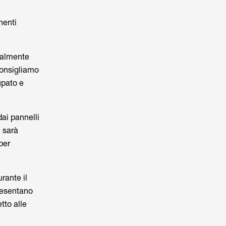
nenti
ralmente
Consigliamo
upato e
ai pannelli
, sarà
per
rante il
presentano
tto alle