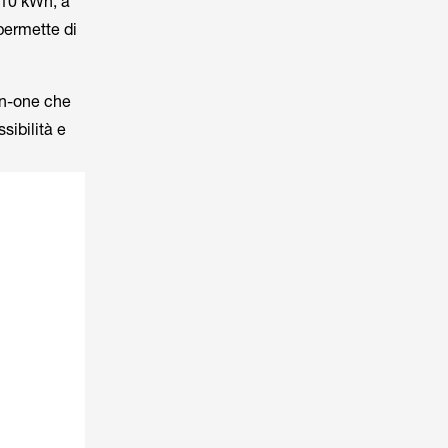
 10 kWh, a
permette di
-in-one che
sibilità e