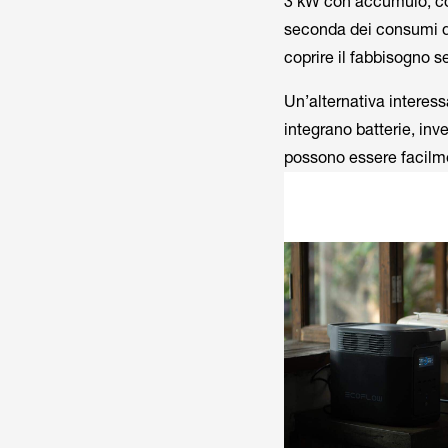
3 kW con accumulo, con
seconda dei consumi do
coprire il fabbisogno s
Un’alternativa interes
integrano batterie, inve
possono essere facilm