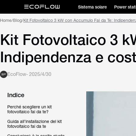
Sistema solare
Power stat
Home
/
Blog
/
Kit Fotovoltaico 3 kW con Accumulo Fai da Te: Indipenden
Kit Fotovoltaico 3 
Indipendenza e cost
EcoFlow
-
2025/4/30
Indice
Perché scegliere un kit
fotovoltaico fai da te?
Guida all’installazione del kit
fotovoltaico fai da te