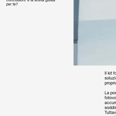
Conclusioni: è la scelta giusta
per te?
Il kit
soluzi
propri
La pos
fotovo
accumu
soddis
Tutta