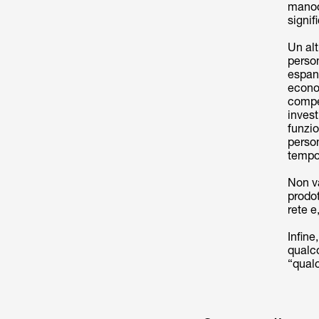
manod
signif
Un alt
perso
espand
econom
compe
inves
funzio
perso
tempo
Non va
prodot
rete e
Infine
qualc
“qualc