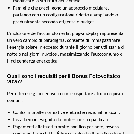
modificare la struttura dell’edificio.
Famiglie che prediligono un approccio modulare,
partendo con un configurazione ridotto e ampliandolo
gradualmente secondo esigenze o budget.
L’inclusione dell’accumulo nei kit plug-and-play rappresenta
un vero cambio di paradigma: consente di immagazzinare
l’energia solare in eccesso durante il giorno per utilizzarla di
notte o nei giorni nuvolosi, massimizzando l’autoconsumo e
l’indipendenza energetica.
Quali sono i requisiti per il Bonus Fotovoltaico
2025?
Per ottenere gli incentivi, occorre rispettare alcuni requisiti
comuni:
Conformità alle normative elettriche nazionali e locali.
Installazione eseguita da professionisti qualificati.
Pagamenti effettuati tramite bonifico parlante, ovvero