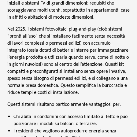
iniziali e sistemi FV di grandi dimensioni: requisiti che
scoraggiavano molti utenti, soprattutto in appartamenti, case
in affitti o abitazioni di modeste dimensioni.
Nel 2025, i sistemi fotovoltaici plug-and-play (cioè sistemi
“pronti all’uso” che si installano facilmente senza necessità
di lavori complessi o permessi edilizi) con accumulo
integrato (ossia dotati di batterie interne per immagazzinare
l’energia prodotta e utilizzarla quando serve, come di notte o
in giorni nuvolosi) sono al centro dell’attenzione. Questi kit
compatti e preconfigurati si installano senza opere invasive,
spesso senza bisogno di permessi edilizi, e si collegano a una
normale presa domestica. Questo semplifica la burocrazia e
riduce tempi e costi di installazione.
Questi sistemi risultano particolarmente vantaggiosi per:
Chi abita in condomini con accesso limitato al tetto e può
posizionare i moduli su balconi o terrazze.
I residenti che vogliono autoprodurre energia senza