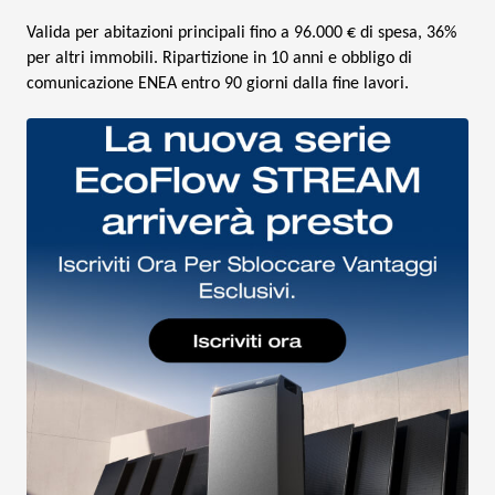
Valida per abitazioni principali fino a 96.000 € di spesa, 36%
per altri immobili. Ripartizione in 10 anni e obbligo di
comunicazione ENEA entro 90 giorni dalla fine lavori.