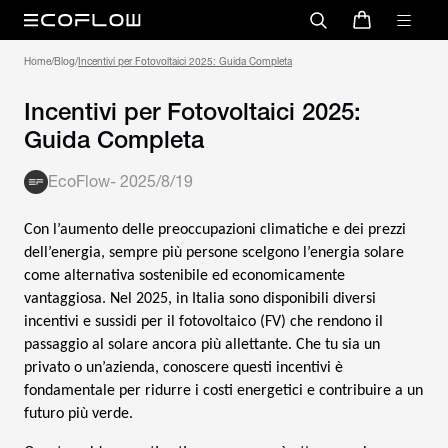
Home
/
Blog
/
Incentivi per Fotovoltaici 2025:
Guida Completa
EcoFlow
-
2025/8/19
Con l’aumento delle preoccupazioni climatiche e dei prezzi
dell’energia, sempre più persone scelgono l’energia solare
come alternativa sostenibile ed economicamente
vantaggiosa. Nel 2025, in Italia sono disponibili diversi
incentivi e sussidi per il fotovoltaico (FV) che rendono il
passaggio al solare ancora più allettante. Che tu sia un
privato o un’azienda, conoscere questi incentivi è
fondamentale per ridurre i costi energetici e contribuire a un
futuro più verde.