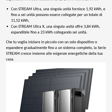
Con STREAM Ultra, una singola unità fornisce 1,92 kWh, e
fino a sei unità possono essere collegate per un totale di
11,52 kWh.
Con STREAM Ultra X, una singola unità offre 3,84 kWh,
espandibile fino a 23 kWh collegando sei unità.
Che tu voglia iniziare in piccolo con un solo dispositivo o
espandere gradualmente fino a un sistema completo, la Serie
STREAM cresce insieme alle esigenze energetiche della tua
casa.