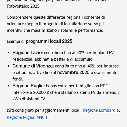
per sistemi plug-and-play, facilitando l’accesso al Bonus
Fotovoltaico 2025.
Comprendere queste differenze regionali consente di
orientare meglio il progetto di installazione verso gli
incentivi che massimizzano risparmi e performance.
programmi locali 2025
Esempi di
:
Regione Lazio
: contributo fino al 40% per impianti FV
residenziali abbinati a batterie di accumulo.
Comune di Vicenza
: contributo fino al 40% per imprese
novembre 2025
e cittadini, attivo fino al
o esaurimento
fondi.
Regione Puglia
: bonus extra per famiglie con ISEE
inferiore a 20.000 € che installano sistemi FV da almeno 3
kWp di sistemi FV.
(Siti consigliati per aggiornamenti locali:
Regione Lombardia
,
Regione Puglia
,
ANCI
)