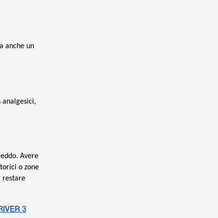
ta anche un
 analgesici,
reddo. Avere
torici o zone
 restare
RIVER 3