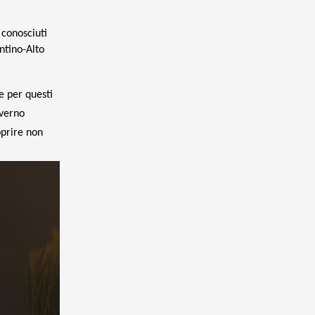
 conosciuti
ntino-Alto
re per questi
nverno
oprire non