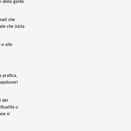
i della gente
onali che
le che inizia
 e alle
a pratica,
capolavori
i del
ttualità o
one si