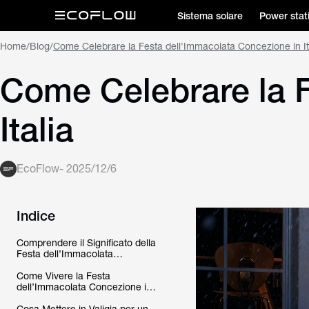
Sistema solare
Power stat
Home
/
Blog
/
Come Celebrare la Festa dell'Immacolata Concezione in It
Come Celebrare la F
Italia
EcoFlow
-
2025/12/6
Indice
Comprendere il Significato della
Festa dell’Immacolata
Concezione
Come Vivere la Festa
dell’Immacolata Concezione in
Italia