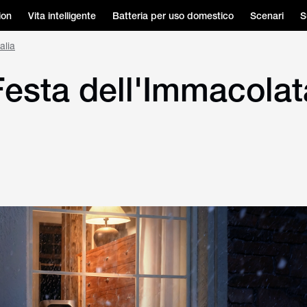
ion
Vita intelligente
Batteria per uso domestico
Scenari
S
alia
esta dell'Immacolat