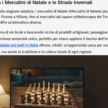
 i Mercatini di Natale e le Strade Invernali
ella stagione natalizia, i mercatini di Natale (Mercatini di Natale) più
a Firenze a Milano, fino ai mercatini dal sapore mitteleuropeo del Tre
offre un’atmosfera diversa.
fumo di vin brulé e bancarelle ricche di prodotti artigianali, passeggia
rienza sensoriale unica, perfetta per vivere appieno il fascino dell’i
atale più belli in Italia
offrono, infatti, un’opportunità unica per sc
, ma anche la tradizione e la cultura locale di ogni regione.