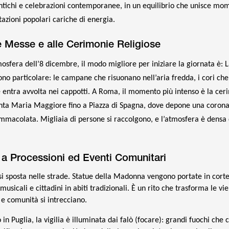
ntichi e celebrazioni contemporanee, in un equilibrio che unisce mom
azioni popolari cariche di energia.
le Messe e alle Cerimonie Religiose
mosfera dell’8 dicembre, il modo migliore per iniziare la giornata è: 
no particolare: le campane che risuonano nell’aria fredda, i cori che
e entra avvolta nei cappotti. A Roma, il momento più intenso è la cer
anta Maria Maggiore fino a Piazza di Spagna, dove depone una corona d
Immacolata. Migliaia di persone si raccolgono, e l’atmosfera è densa d
 a Processioni ed Eventi Comunitari
si sposta nelle strade. Statue della Madonna vengono portate in corte
icali e cittadini in abiti tradizionali. È un rito che trasforma le vie
 e comunità si intrecciano.
o in Puglia, la vigilia è illuminata dai falò (focare): grandi fuochi che 