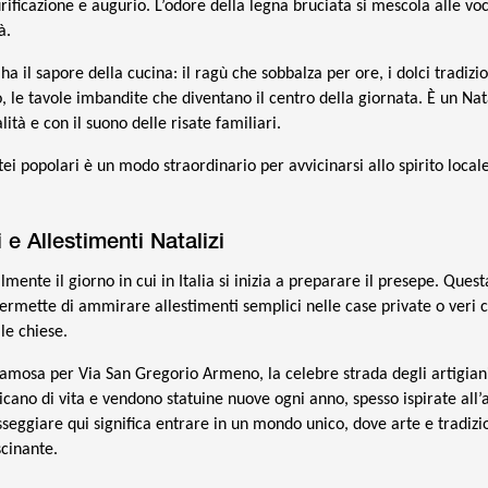
rificazione e augurio. L’odore della legna bruciata si mescola alle voc
à.
 ha il sapore della cucina: il ragù che sobbalza per ore, i dolci tradizi
le tavole imbandite che diventano il centro della giornata. È un Nata
lità e con il suono delle risate familiari.
tei popolari è un modo straordinario per avvicinarsi allo spirito locale
 e Allestimenti Natalizi
mente il giorno in cui in Italia si inizia a preparare il presepe. Quest
mette di ammirare allestimenti semplici nelle case private o veri 
lle chiese.
 famosa per Via San Gregorio Armeno, la celebre strada degli artigian
icano di vita e vendono statuine nuove ogni anno, spesso ispirate all’a
sseggiare qui significa entrare in un mondo unico, dove arte e tradizi
scinante.