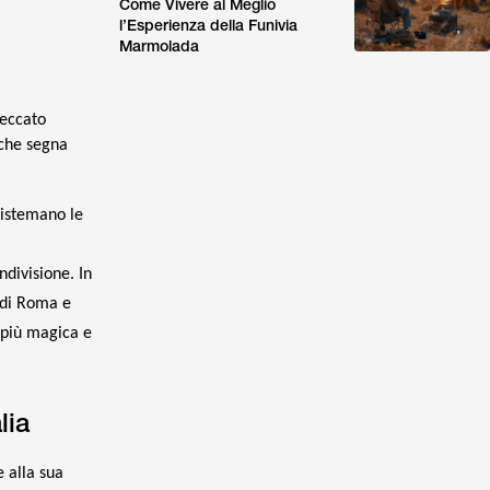
Come Vivere al Meglio
l’Esperienza della Funivia
Marmolada
peccato
 che segna
 sistemano le
ndivisione. In
e di Roma e
 più magica e
lia
 alla sua