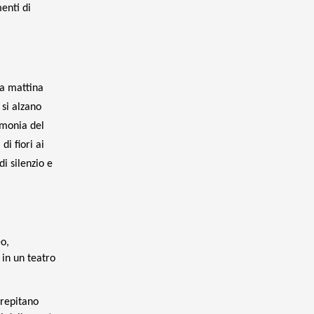
enti di
La mattina
 si alzano
imonia del
i fiori ai
i silenzio e
o,
 in un teatro
crepitano