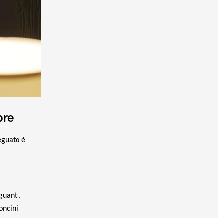
bre
eguato è
 guanti.
oncini