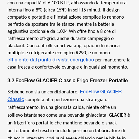
con una capacità di 6.100 BTU, abbassando la temperatura
interna fino a 8°C (circa 15°F) in soli 15 minuti. Il design
compatto e portatile e l’installazione semplice lo rendono
perfetto da spostare tra le stanze, mentre la batteria
aggiuntiva opzionale da 1.024 Wh offre fino a 8 ore di
raffrescamento off-grid, anche durante campeggio o
blackout. Con controlli smart via app, opzioni di ricarica
multiple e refrigerante ecologico R290, è un modo
efficiente dal punto di vista energetico
per mantenere la
casa fresca e confortevole ovunque e in qualsiasi momento.
3.2 EcoFlow GLACIER Classic Frigo-Freezer Portatile
EcoFlow GLACIER
Sebbene non sia un condizionatore,
Classic
completa alla perfezione una strategia di
raffrescamento. In una giornata calda, niente offre un
sollievo istantaneo come una bevanda ghiacciata. GLACIER è
un frigorifero portatile che mantiene bevande e snack
perfettamente freschi e include persino un fabbricatore di
ghiaccio integrato, così puoi avere ghiaccio per le bibite in