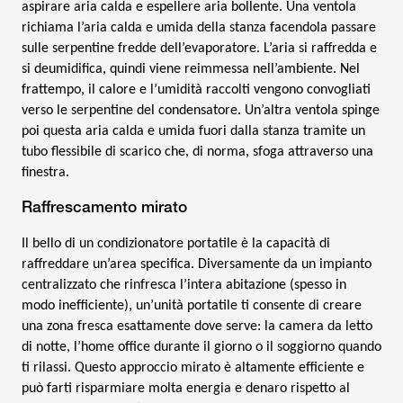
aspirare aria calda e espellere aria bollente. Una ventola
richiama l’aria calda e umida della stanza facendola passare
sulle serpentine fredde dell’evaporatore. L’aria si raffredda e
si deumidifica, quindi viene reimmessa nell’ambiente. Nel
frattempo, il calore e l’umidità raccolti vengono convogliati
verso le serpentine del condensatore. Un’altra ventola spinge
poi questa aria calda e umida fuori dalla stanza tramite un
tubo flessibile di scarico che, di norma, sfoga attraverso una
finestra.
Raffrescamento mirato
Il bello di un condizionatore portatile è la capacità di
raffreddare un’area specifica. Diversamente da un impianto
centralizzato che rinfresca l’intera abitazione (spesso in
modo inefficiente), un’unità portatile ti consente di creare
una zona fresca esattamente dove serve: la camera da letto
di notte, l’home office durante il giorno o il soggiorno quando
ti rilassi. Questo approccio mirato è altamente efficiente e
può farti risparmiare molta energia e denaro rispetto al