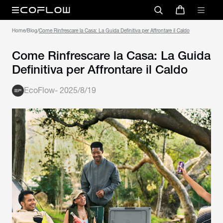
Home
/
Blog
/
Come Rinfrescare la Casa: La Guida
Definitiva per Affrontare il Caldo
EcoFlow
-
2025/8/19