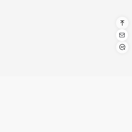
Login/Register
United States (English)
Prodotti
Supporto