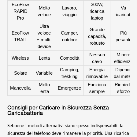
EcoFlow
300W,
Molto
Lavoro,
Va
RAPID
ricarica
veloce
viaggio
ricaricato
Pro
laptop
Ultra
Grande
EcoFlow
veloce
Camper,
Più
capacità,
TRAIL
+ multi-
outdoor
pesante
robusto
device
Nessun
Minore
Wireless
Lenta
Comodità
cavo
efficienza
Camping,
Energia
Dipende
Solare
Variabile
trekking
rinnovabile
dal meteo
Molto
Funziona
Richiede
Manovella
Emergenze
lenta
sempre
sforzo
Consigli per Caricare in Sicurezza Senza
Caricabatteria
Sebbene i metodi alternativi siano spesso indispensabili, la
sicurezza del telefono deve rimanere la priorità. Una ricarica