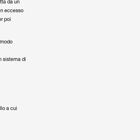
tta da un
 in eccesso
r poi
n modo
a
n sistema di
lo a cui