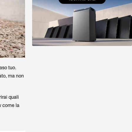
aso tuo.
cato, ma non
irai quali
w come la