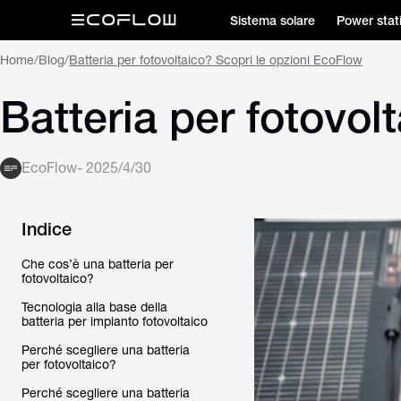
Sistema solare
Power stat
Home
/
Blog
/
Batteria per fotovoltaico? Scopri le opzioni EcoFlow
Batteria per fotovol
EcoFlow
-
2025/4/30
Indice
Che cos’è una batteria per
fotovoltaico?
Tecnologia alla base della
batteria per impianto fotovoltaico
Perché scegliere una batteria
per fotovoltaico?
Perché scegliere una batteria