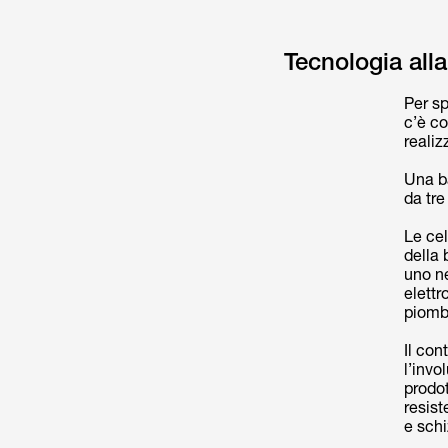
Tecnologia alla
Per sp
c’è co
realiz
Una b
da tre 
Le cel
della 
uno ne
elettr
piombo
Il con
l’invo
prodot
resist
e schi