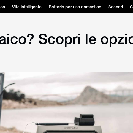
ion
Vita intelligente
Batteria per uso domestico
Scenari
S
taico? Scopri le opz