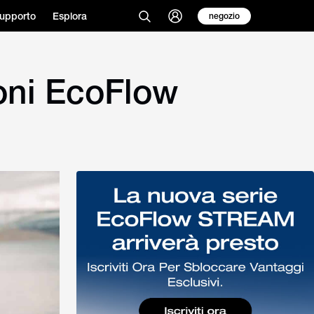
upporto
Esplora
negozio
ioni EcoFlow