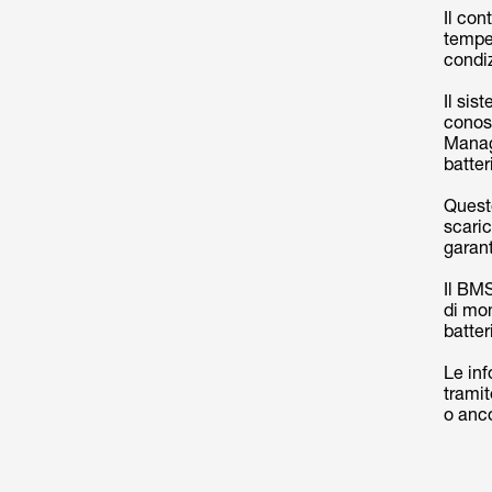
Il con
temper
condiz
Il sis
conos
Manag
batter
Questo
scaric
garant
Il BMS
di mon
batter
Le in
tramit
o anco