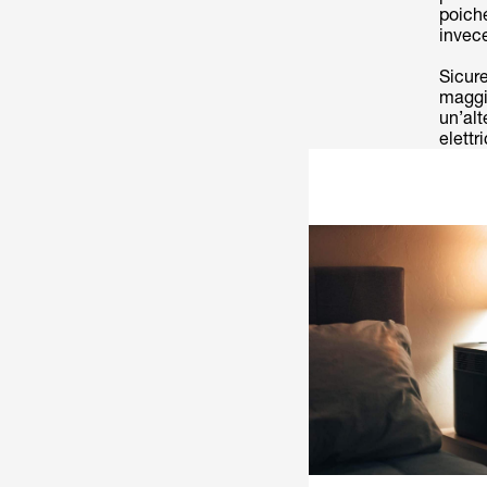
poiché
invece
Sicure
maggi
un’alt
elettr