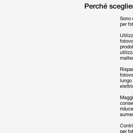
Perché sceglier
Sono d
per fo
Utiliz
fotovo
prodot
utiliz
malte
Rispar
fotovo
lungo 
elettr
Maggio
conse
riduce
aumen
Contri
per fo