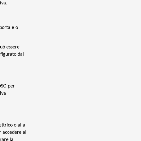
iva.
portale o
può essere
nfigurato dal
 DSO per
iva
ttrico o alla
er accedere al
rare la