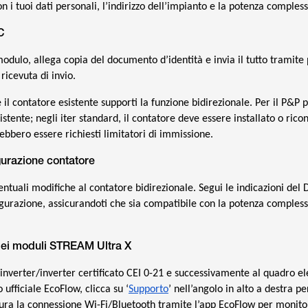
 i tuoi dati personali, l’indirizzo dell’impianto e la potenza compless
C
odulo, allega copia del documento d’identità e invia il tutto tramite 
ricevuta di invio.
e il contatore esistente supporti la funzione bidirezionale. Per il P&P 
sistente; negli iter standard, il contatore deve essere installato o rico
rebbero essere richiesti limitatori di immissione.
igurazione contatore
ntuali modifiche al contatore bidirezionale. Segui le indicazioni del
nfigurazione, assicurandoti che sia compatibile con la potenza compless
a dei moduli STREAM Ultra X
inverter/inverter certificato CEI 0-21 e successivamente al quadro ele
 ufficiale EcoFlow, clicca su ‘
Supporto
’ nell’angolo in alto a destra p
gura la connessione Wi-Fi/Bluetooth tramite l’app EcoFlow per monito