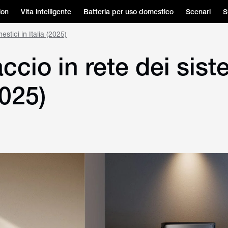
ion
Vita intelligente
Batteria per uso domestico
Scenari
S
estici in Italia (2025)
accio in rete dei sist
2025)