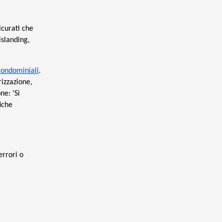
icurati che
islanding,
 condominiali
.
rizzazione,
ne: ‘Si
iche
errori o