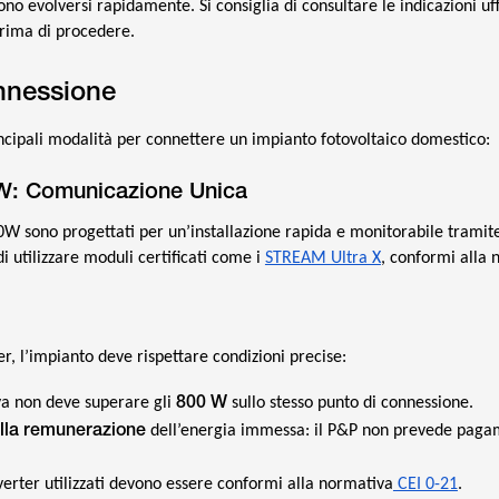
no evolversi rapidamente. Si consiglia di consultare le indicazioni uffi
prima di procedere.
nnessione
rincipali modalità per connettere un impianto fotovoltaico domestico:
W: Comunicazione Unica
0W sono progettati per un’installazione rapida e monitorabile tramit
di utilizzare moduli certificati come i
STREAM Ultra X
, conformi alla 
er, l’impianto deve rispettare condizioni precise:
800 W
a non deve superare gli
sullo stesso punto di connessione.
alla remunerazione
dell’energia immessa: il P&P non prevede paga
verter utilizzati devono essere conformi alla normativa
CEI 0-21
.