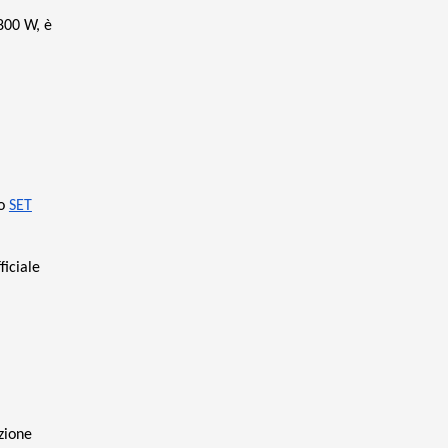
 800 W, è
o
SET
ficiale
zione