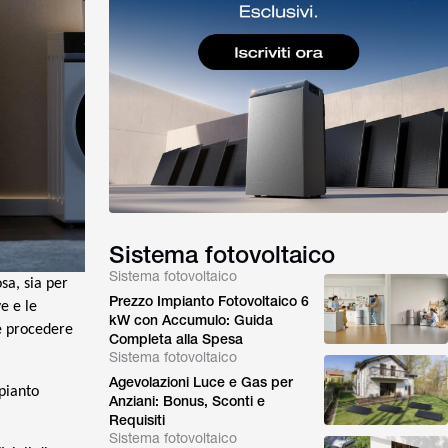
Sistema fotovoltaico
Sistema fotovoltaico
sa, sia per
Prezzo Impianto Fotovoltaico 6
e e le
kW con Accumulo: Guida
e procedere
Completa alla Spesa
Sistema fotovoltaico
Agevolazioni Luce e Gas per
pianto
Anziani: Bonus, Sconti e
Requisiti
Sistema fotovoltaico