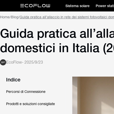
Sistema solare
Power stat
Home
/
Blog
/
Guida pratica all’allaccio in rete dei sistemi fotovoltaici dom
Guida pratica all’all
domestici in Italia (
EcoFlow
-
2025/9/23
Indice
Percorsi di Connessione
Prodotti e soluzioni consigliate