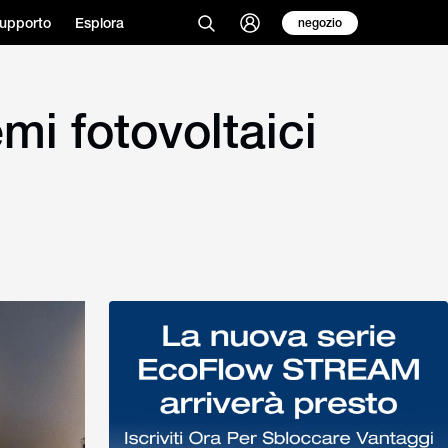
upporto
Esplora
negozio
emi fotovoltaici