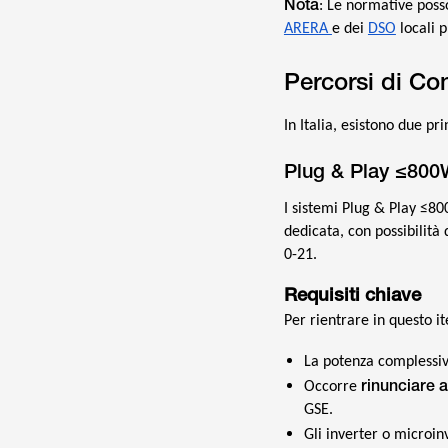
Nota
: Le normative posso
ARERA
e dei
DSO
locali 
Percorsi di Co
In Italia, esistono due p
Plug & Play ≤800
I sistemi Plug & Play ≤80
dedicata, con possibilità 
0-21.
Requisiti chiave
Per rientrare in questo it
La potenza complessiv
rinunciare 
Occorre
GSE.
Gli inverter o microin