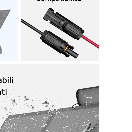
bili
ti