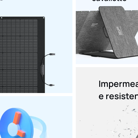
Impermea
e resisten