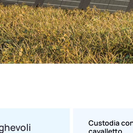
Custodia co
eghevoli
cavalletto