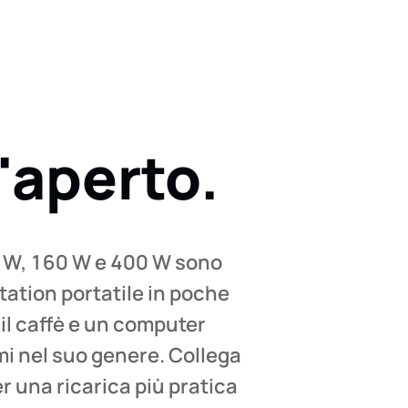
l'aperto.
110 W, 160 W e 400 W sono
station portatile in poche
il caffè e un computer
imi nel suo genere. Collega
r una ricarica più pratica