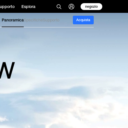
upporto
Esplora
negozio
Panoramica
Specifiche
Supporto
Acquista
0W