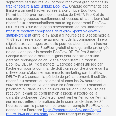
septembre et 9 heures le 6 octobre recevront gratuitement un
tracker solaire à axe unique EcoFlow.
Chaque commande est
limitée à un seul tracker solaire à axe unique EcoFlow.
Parmi les 200 premières commandes de DELTA Pro 3 et de
ses offres groupées mentionnées ci-dessus, si l'acheteur s'est
abonné aux communications marketing concernant EcoFlow
DELTA Pro 3 sur cette page d'événement de pré-lancement :
https://fr.ecoflow.com/pages/delta-pro-3-portable-power-
station-preheat
entre le 12 août à 9 heures et le 6 septembre à
7h59 et s'il reste abonné au moment de la commande, il sera
éligible aux avantages exclusifs pour les abonnés : un tracker
solaire à axe unique EcoFlow gratuit et une garantie prolongée
de deux ans pour le modèle EcoFlow DELTA Pro 3 acheté.
Chaque adresse e-mail est éligible pour bénéficier d’une
garantie prolongée de deux ans concernant un modèle
EcoFlow DELTA Pro 3 acheté. L’adresse e-mail utilisée par
l’acheteur pour la commande doit correspondre à celle qu’il a
utilisée pour s’abonner aux e-mails marketing sur EcoFlow
DELTA Pro 3 pendant la période de pré-lancement. Il doit être
abonné au moment du paiement et dans les 24 heures qui
suivent ce dernier. Si l’acheteur se désabonne au moment du
paiement ou dans les 24 heures qui suivent, il ne pourra pas
recevoir l’e-mail de confirmation associé à l’octroi de la
garantie prolongée. L’acheteur peut vérifier l’envoi de l’e-mail
sur les nouvelles informations de la commande dans les 24
heures suivant le paiement, ou créer un compte EcoFlow et se
connecter à l’adresse
https://account.ecoflow.com/login?
return_to=fr.ecoflow.com/
pour confirmer que la garantie