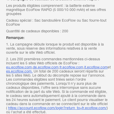
Les produits éligibles comprennent : la batterie externe
magnétique EcoFlow RAPID (5 000/10 000 mAh) et ses offres
groupées
Cadeau spécial : Sac bandoulière EcoFlow ou Sac fourre-tout
EcoFlow
Quantité de cadeaux disponibles : 200
Remarque:
1. La campagne débute lorsque le produit est disponible à la
vente, sous réserve des informations relatives à la vente
ouverte sur le site Web officiel.
2. Les 200 premières commandes mentionnées ci-dessus
incluent les 5 sites Web officiels de EcoFlow :
eu.ecoflow.com
,
de.ecoflow.com
,
fr.ecoflow.com
,
it.ecoflow.com
et
es.ecoflow.com.
Un total de 200 cadeaux seront répartis sur
les 5 sites Web. Le début du décompte repose sur l’annonce.
Les commandes éligibles sont triées selon l’ordre
chronologique des paiements. Lorsqu'il n'y aura plus de
cadeaux disponibles, l'offre sera interrompue sans aucune
notification de la part du site Web. Si la commande est éligible,
le cadeau sera automatiquement ajouté à la commande dans
les 24 heures suivant le paiement. Le client pourra visualiser le
cadeau dans la commande en se connectant sur le site officiel
(
https://account.ecoflow.com/login?return_to=fr.ecoflow.com/
)
où l'achat a été effectué.