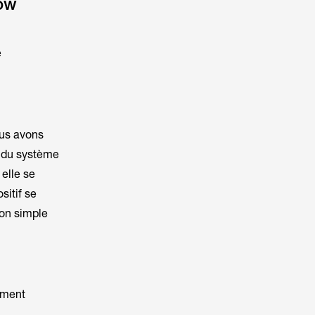
low
e
us avons
t du système
, elle se
sitif se
ion simple
ement