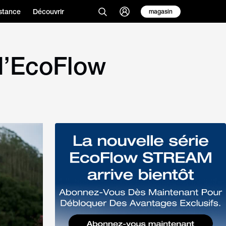
stance
Découvrir
magasin
d’EcoFlow