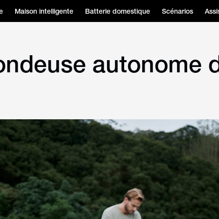
e
Maison intelligente
Batterie domestique
Scénarios
Assi
 tondeuse autonome 