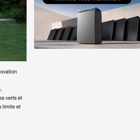
novation
,
s verts et
 limite et