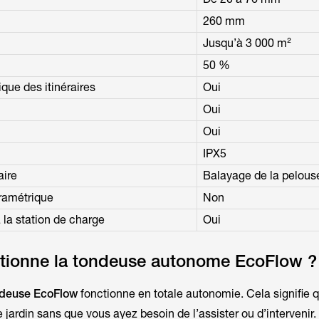
260 mm
Jusqu’à 3 000 m²
50 %
ique des itinéraires
Oui
Oui
Oui
IPX5
aire
Balayage de la pelous
paramétrique
Non
la station de charge
Oui
ionne la tondeuse autonome EcoFlow ?
deuse EcoFlow
fonctionne en totale autonomie. Cela signifie q
re jardin sans que vous ayez besoin de l’assister ou d’intervenir