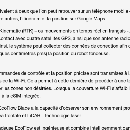
valent à ceux que l’on peut retrouver sur un téléphone mobile 
re autres, l’itinéraire et la position sur
Google Maps
.
 Kinematic
(RTK) – ou
mouvements en temps réel
en français -
ontact avec quatre satellites GPS, ainsi que son antenne radio
insi, le système peut collecter des données de correction afin d
ques centimètres près) la position du robot tondeuse.
ommandes de contrôle et la position précise sont transmises à 
is de la Wi-Fi. Cela permet à cette dernière de procéder à une 
er les zones non désirées. Lorsque la couverture Wi-Fi s’affaibli
e à la eSIM intégrée.
’EcoFlow Blade a la capacité d’observer son environnement pr
a frontale et LiDAR – technologie laser.
ondeuse EcoFlow est ingénieuse et combine intelligemment cam