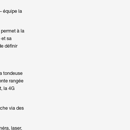
– équipe la
, permet à la
 et sa
e définir
la tondeuse
tonte rangée
t, la 4G
oche via des
éra, laser,