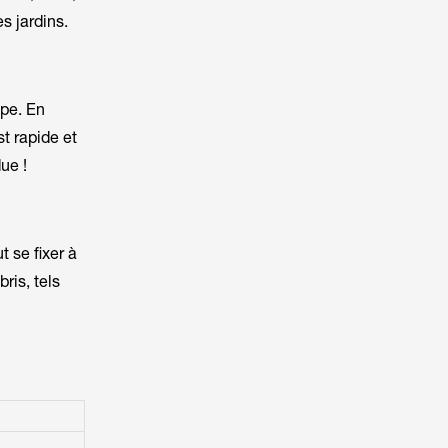
s jardins.
pe. En
st rapide et
ue !
t se fixer à
ris, tels