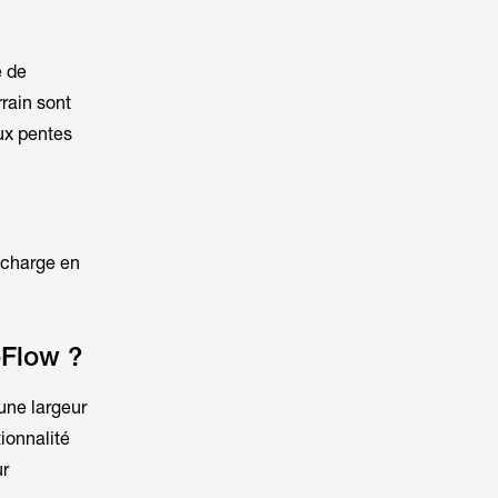
e de
rain sont
aux pentes
recharge en
oFlow ?
une largeur
ionnalité
ur