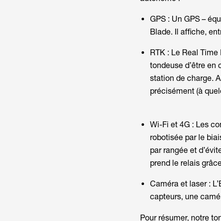
GPS : Un GPS – équi
Blade. Il affiche, ent
RTK : Le
Real Time
tondeuse d’être en c
station de charge. A
précisément (à quel
Wi-Fi et 4G : Les c
robotisée par le bia
par rangée et d’évit
prend le relais grâc
Caméra et laser : L
capteurs, une camér
Pour résumer, notre t