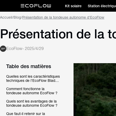
Kit solaire
Station électriqu
Accueil
/
Blog
/
Présentation de la tondeuse autonome d’EcoFlow
Présentation de la
EcoFlow
-
2025/4/29
Table des matières
Quelles sont les caractéristiques
techniques de l’EcoFlow Blade
?
Comment fonctionne la
tondeuse autonome EcoFlow ?
Quels sont les avantages de la
tondeuse autonome EcoFlow ?
Que faut-il retenir sur la