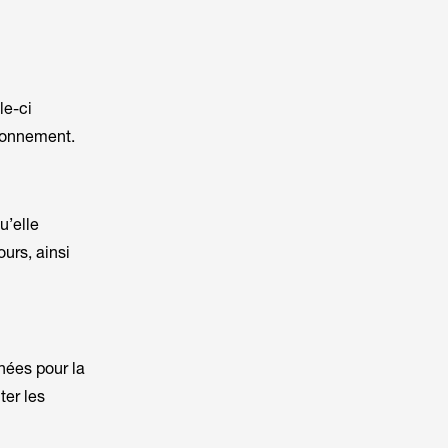
le-ci
tionnement.
u’elle
urs, ainsi
ées pour la
ter les