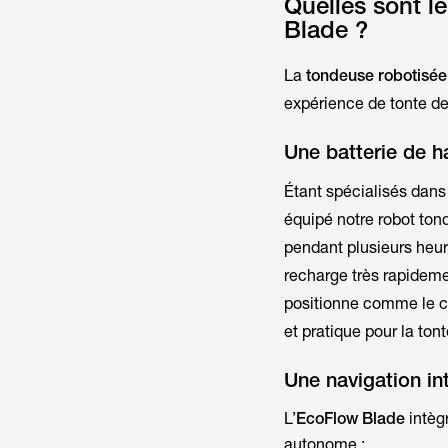
Quelles sont l
Blade ?
La
tondeuse robotisé
expérience de tonte de
Une batterie de h
Étant spécialisés dans
équipé notre robot ton
pendant plusieurs heur
recharge très rapidemen
positionne comme le ch
et pratique pour la ton
Une navigation int
L’
EcoFlow Blade
intèg
autonome :