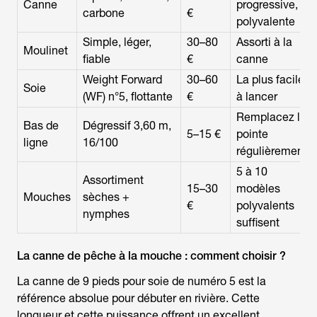
Canne
progressive,
carbone
€
polyvalente
Simple, léger,
30–80
Assorti à la
Moulinet
fiable
€
canne
Weight Forward
30–60
La plus facile
Soie
(WF) n°5, flottante
€
à lancer
Remplacez la
Bas de
Dégressif 3,60 m,
5–15 €
pointe
ligne
16/100
régulièrement
5 à 10
Assortiment
15–30
modèles
Mouches
sèches +
€
polyvalents
nymphes
suffisent
La canne de pêche à la mouche : comment choisir ?
La canne de 9 pieds pour soie de numéro 5 est la
référence absolue pour débuter en rivière. Cette
longueur et cette puissance offrent un excellent