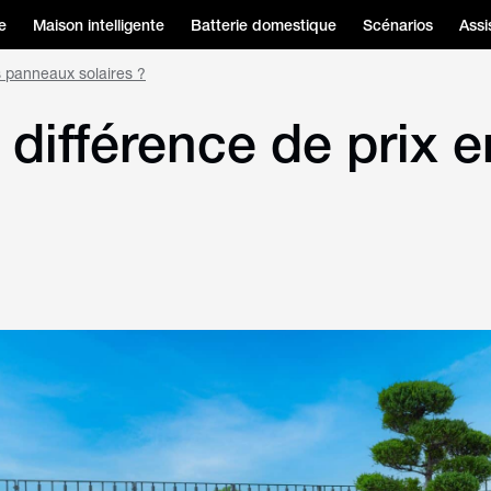
e
Maison intelligente
Batterie domestique
Scénarios
Assi
ts panneaux solaires ?
différence de prix en