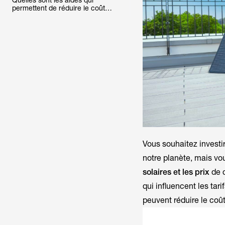
?
Quelles sont les aides qui
permettent de réduire le coût
d’une installation solaire ?
Vous souhaitez investir
notre planète, mais vo
solaires et les prix
de c
qui influencent les tar
peuvent réduire le coû