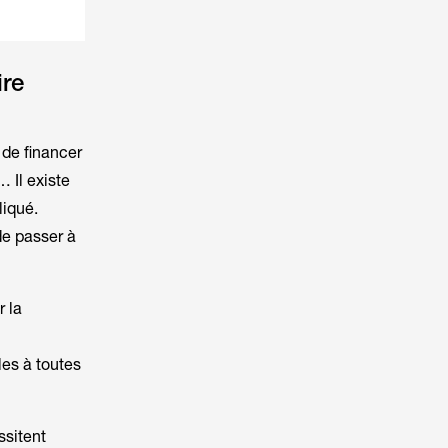
ire
 de financer
 Il existe
liqué.
de passer à
r la
les à toutes
ssitent