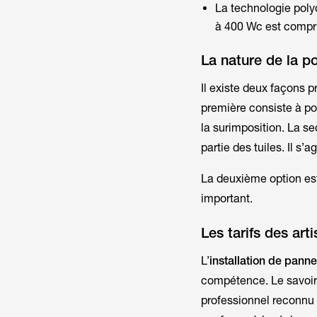
La technologie poly
à 400 Wc est compri
La nature de la p
Il existe deux façons p
première consiste à pos
la
surimposition
. La se
partie des tuiles. Il s’a
La deuxième option est
important.
Les tarifs des art
L’
installation de pann
compétence. Le savoir-
professionnel reconn