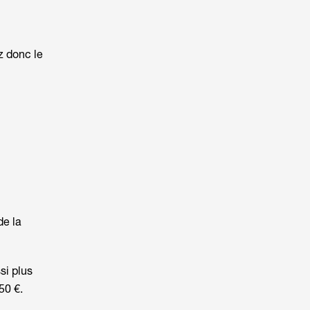
z donc le
de la
si plus
350 €.