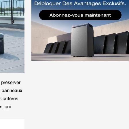
e préserver
e
panneaux
 critères
s, qui