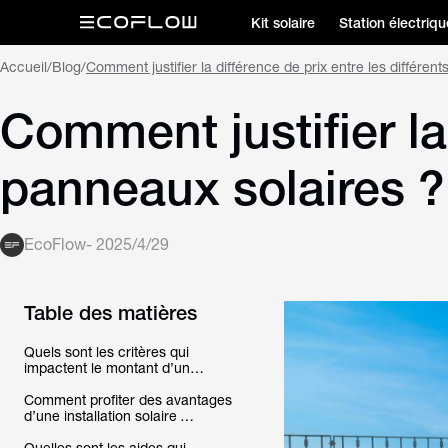
Kit solaire
Station électriqu
Accueil
/
Blog
/
Comment justifier la différence de prix entre les différen
Comment justifier la 
panneaux solaires ?
EcoFlow
-
2025/4/29
Table des matières
Quels sont les critères qui
impactent le montant d’un
panneau solaire ?
Comment profiter des avantages
d’une installation solaire
lorsqu’on n’est pas propriétaire