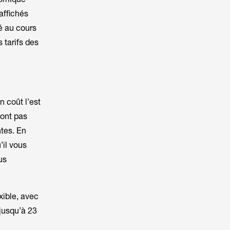
affichés
é au cours
 tarifs des
n coût l’est
font pas
tes. En
’il vous
us
exible, avec
jusqu’à 23