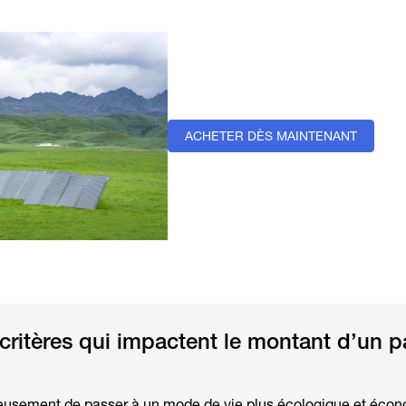
ACHETER DÈS MAINTENANT
 critères qui impactent le montant d’un 
ieusement de passer à un mode de vie plus écologique et éco