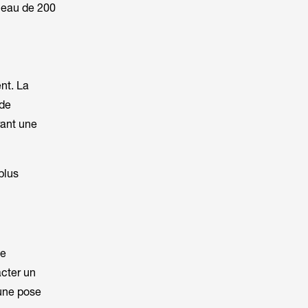
nneau de 200
ent. La
 de
rant une
plus
le
acter un
une pose