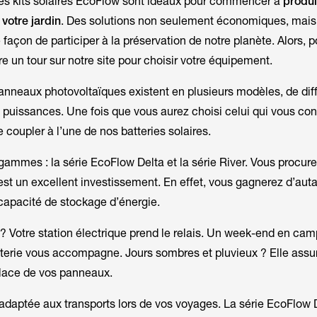
les kits solaires EcoFlow sont idéaux pour commencer à
produi
votre jardin
. Des solutions non seulement économiques, mais
façon de participer à la préservation de notre planète. Alors, 
ire un tour sur notre site pour choisir votre équipement.
anneaux photovoltaïques existent en plusieurs modèles, de dif
es puissances. Une fois que vous aurez choisi celui qui vous con
le coupler à l’une de nos batteries solaires.
 gammes : la série
EcoFlow
Delta
et la série
River
. Vous procure
est un excellent investissement. En effet, vous gagnerez d’auta
capacité de stockage d’énergie.
 Votre station électrique prend le relais. Un week-end en ca
tterie vous accompagne. Jours sombres et pluvieux ? Elle assu
place de vos panneaux.
adaptée aux transports lors de vos voyages. La série
EcoFlow 