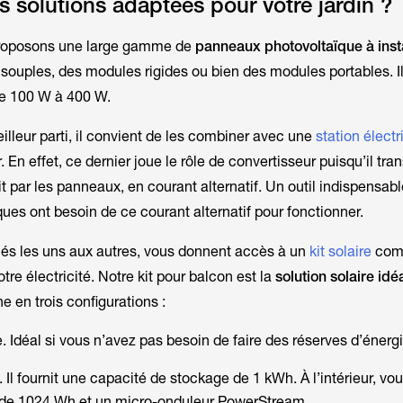
s solutions adaptées pour votre jardin ?
roposons une large gamme de
panneaux photovoltaïque à inst
souples, des modules rigides ou bien des modules portables. Il
de 100 W à 400 W.
eilleur parti, il convient de les combiner avec une
station élect
 En effet, ce dernier joue le rôle de convertisseur puisqu’il tra
t par les panneaux, en courant alternatif. Un outil indispensabl
ues ont besoin de ce courant alternatif pour fonctionner.
liés les uns aux autres, vous donnent accès à un
kit solaire
comp
e électricité. Notre kit pour balcon est la
solution solaire idé
ine en trois configurations :
. Idéal si vous n’avez pas besoin de faire des réserves d’énergi
 Il fournit une capacité de stockage de 1 kWh. À l’intérieur, vo
e de 1024 Wh et un micro-onduleur
PowerStream
.