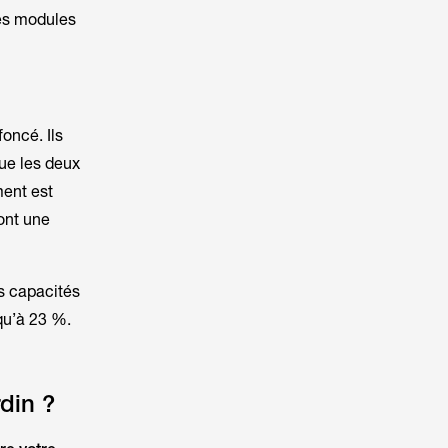
les modules
oncé. Ils
que les deux
ment est
 ont une
rs capacités
qu’à 23 %.
din ?