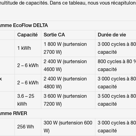
ultitude de capacités. Dans ce tableau, nous vous récapitulon
 gamme EcoFlow DELTA
Capacité
Sortie CA
Durée de vie
1 800 W (surtension
3 000 cycles à 8
1 kWh
2700 W)
capacité
2 400 W (surtension
800 cycles à 80 
2 – 6 kWh
4600 W)
capacité
x
2 400 W (surtension
3 000 cycles à 8
2 – 6 kWh
4800 W)
capacité
3.6 – 25
3 600 W (surtension
3 500 cycles à 8
kWh
7200 W)
capacité
 gamme RIVER
300 W (surtension 600
3 000 cycles à 8
256 Wh
W)
capacité