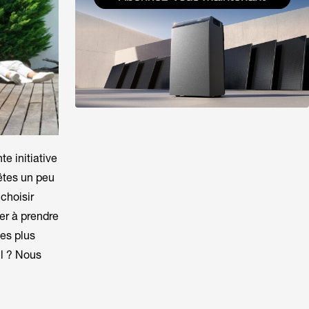
e initiative
 êtes un peu
choisir
der à prendre
les plus
l ? Nous