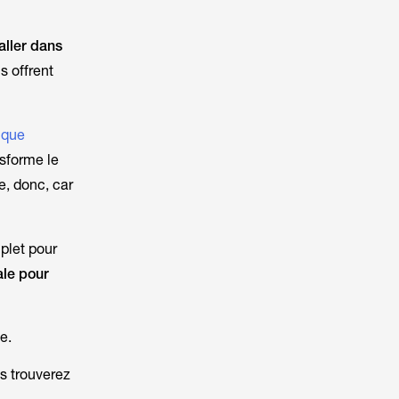
aller dans
s offrent
rique
nsforme le
e, donc, car
let pour
ale pour
e.
us trouverez