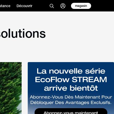
stance
Découvrir
magasin
solutions