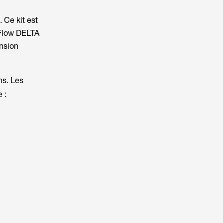
 Ce kit est
oFlow DELTA
ension
ns. Les
e :