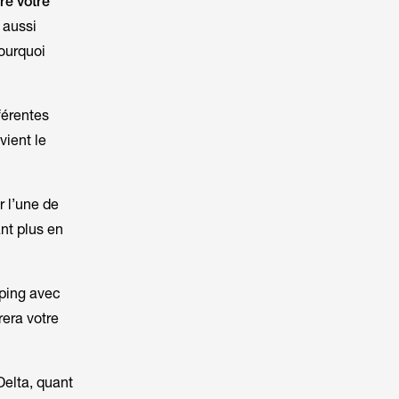
re votre
 aussi
pourquoi
férentes
vient le
r l’une de
nt plus en
mping avec
rera votre
Delta
, quant