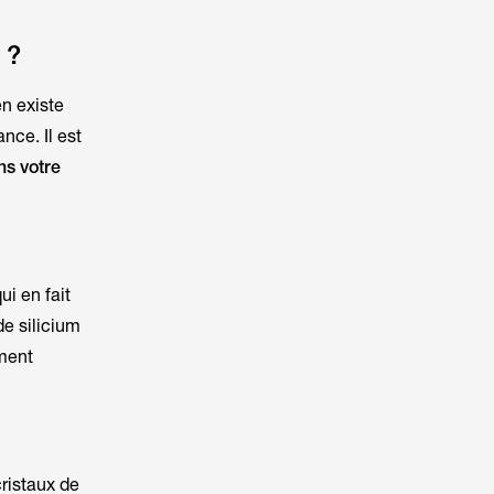
 ?
en existe
nce. Il est
ns votre
i en fait
de silicium
ement
cristaux de