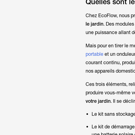
Quelles sont le
Chez EcoFlow, nous p
le jardin
. Des modules 
une puissance allant 
Mais pour en tirer le m
portable
et un onduleur.
courant continu, produi
nos appareils domestiq
Ces trois éléments, re
produire vous-même votr
votre jardin
. Il se décl
Le kit sans stockage
Le kit de démarrage.
une batterie solair