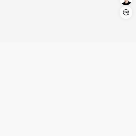
Login/Register
United States (English)
Produits
Assistance
Société
Coopération