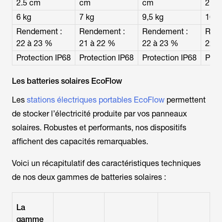
2.5 cm
cm
cm
2.5 
6 kg
7 kg
9,5 kg
16 k
Rendement :
Rendement :
Rendement :
Rend
22 à 23 %
21 à 22 %
22 à 23 %
22,
Protection
IP68
Protection
IP68
Protection
IP68
Prot
Les batteries solaires EcoFlow
Les
stations électriques portables EcoFlow
permettent
de stocker l’électricité produite par vos panneaux
solaires. Robustes et performants, nos dispositifs
affichent des capacités remarquables.
Voici un récapitulatif des caractéristiques techniques
de nos deux gammes de batteries solaires :
La
gamme