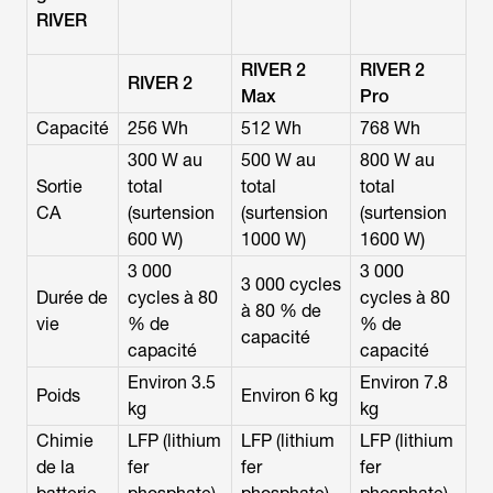
RIVER
RIVER 2
RIVER 2
RIVER 2
Max
Pro
Capacité
256 Wh
512 Wh
768 Wh
300 W au
500 W au
800 W au
Sortie
total
total
total
CA
(surtension
(surtension
(surtension
600 W)
1000 W)
1600 W)
3 000
3 000
3 000 cycles
Durée de
cycles à 80
cycles à 80
à 80 % de
vie
% de
% de
capacité
capacité
capacité
Environ 3.5
Environ 7.8
Poids
Environ 6 kg
kg
kg
Chimie
LFP (lithium
LFP (lithium
LFP (lithium
de la
fer
fer
fer