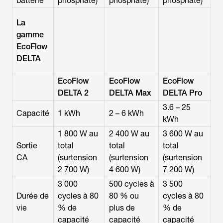
batterie
phosphate)
phosphate)
phosphate)
La
gamme
EcoFlow
DELTA
EcoFlow
EcoFlow
EcoFlow
DELTA 2
DELTA Max
DELTA Pro
3.6 – 25
Capacité
1 kWh
2 – 6 kWh
kWh
1 800 W au
2 400 W au
3 600 W au
Sortie
total
total
total
CA
(surtension
(surtension
(surtension
2 700 W)
4 600 W)
7 200 W)
3 000
500 cycles à
3 500
Durée de
cycles à 80
80 % ou
cycles à 80
vie
% de
plus de
% de
capacité
capacité
capacité