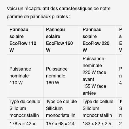
Voici un récapitulatif des caractéristiques de notre
gamme de panneaux pliables :
Panneau
Panneau
Panneau
Pan
solaire
solaire
solaire
sola
EcoFlow 110
EcoFlow 160
EcoFlow 220
EcoF
W
W
W
W
Puissance
nominale
Puissance
Puissance
Puis
220 W face
nominale
nominale
nomi
avant
110 W
160 W
400
155 W face
arrière
Type de cellule
Type de cellule
Type de cellule
Type
Silicium
Silicium
Silicium
Sili
monocristallin
monocristallin
monocristallin
mono
178.5 × 42 ×
157 x 68 x 2.4
183 x 82 x 2.5
236.