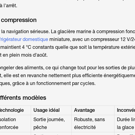
 l'arrêt.
à compression
 la navigation sérieuse. La
glacière marine
à compression fonc
frigérateur domestique
miniature, avec un compresseur 12 V/24
le maintient 4 °C constants quelle que soit la température extér
 en plein mois d'août.
geler des aliments, ce qui change tout pour les sorties de plus
t, elle est en revanche nettement plus efficiente énergétiquem
ques, grâce à un fonctionnement par cycles.
fférents modèles
echnologie
Usage idéal
Avantage
Inconvé
solation
Sortie journée,
Robuste, sans
Durée li
enforcée
pêche
électricité
la glace