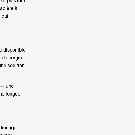
nt plus loin
lacière à
 qui
ce disponible
e d'énergie
une solution
s — une
une longue
tion (qui