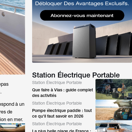
Station Électrique Portable
Station Électrique Portable
repas
Que faire à Vias : guide complet
.
des activités
Station Électrique Portable
respond à un
Pompe électrique paddle : tout
res de
ce qu'il faut savoir en 2026
ion en mer.
Station Électrique Portable
La plus belle plage de France :