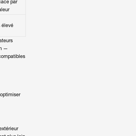
cace par
aleur
s élevé
ateurs
on —
compatibles
optimiser
extérieur