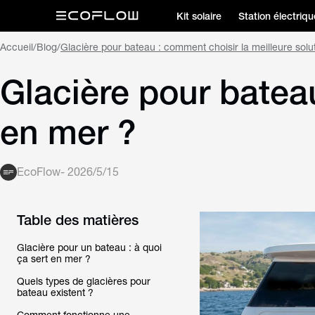
Kit solaire
Station électriqu
Accueil
/
Blog
/
Glacière pour bateau : comment choisir la meilleure solu
Glacière pour bateau
en mer ?
EcoFlow
-
2026/5/15
Table des matières
Glacière pour un bateau : à quoi
ça sert en mer ?
Quels types de glacières pour
bateau existent ?