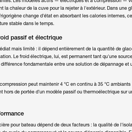
lantes. Les modèles actifs — électriques et à compression — vo
nt la chaleur de la cuve pour la rejeter à l'extérieur. Dans une g
frigorigène change d'état en absorbant les calories internes, ce
ure stable dans le temps.
roid passif et électrique
édiat mais limité : il dépend entièrement de la quantité de gla
olation. Le froid électrique, lui, est permanent tant qu'une sourc
la différence fondamentale entre une solution de dépannage et 
compression peut maintenir 4 °C en continu à 35 °C ambiant
t hors de portée d'un modèle passif ou thermoélectrique sur 
formance
cière pour bateau
dépend de deux facteurs : la qualité de l'isola