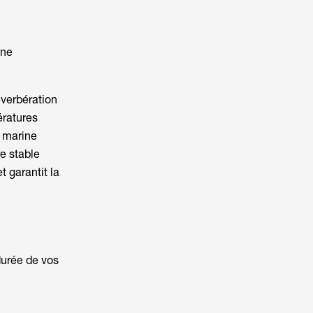
une
éverbération
ératures
e marine
e stable
t garantit la
durée de vos