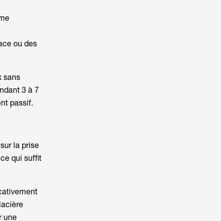
ème
lace ou des
x sans
endant 3 à 7
nt passif.
sur la prise
e qui suffit
ficativement
lacière
r une