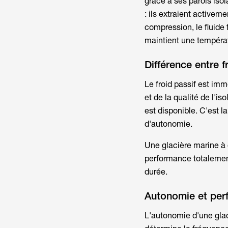
grâce à ses parois iso
: ils extraient activeme
compression, le fluide 
maintient une températ
Différence entre f
Le froid passif est imm
et de la qualité de l'is
est disponible. C'est 
d'autonomie.
Une
glacière marine
à 
performance totalemen
durée.
Autonomie et per
L'autonomie d'une
gla