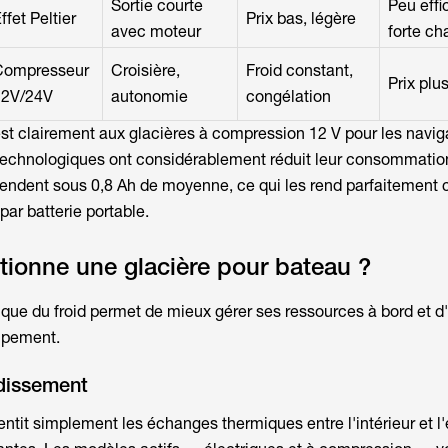
Sortie courte
Peu effi
ffet Peltier
Prix bas, légère
avec moteur
forte ch
Compresseur
Croisière,
Froid constant,
Prix plu
12V/24V
autonomie
congélation
st clairement aux glacières à compression 12 V pour les navig
s technologiques ont considérablement réduit leur consommati
endent sous 0,8 Ah de moyenne, ce qui les rend parfaitement 
ar batterie portable.
ionne une glacière pour bateau ?
ue du froid permet de mieux gérer ses ressources à bord et d'
uipement.
idissement
entit simplement les échanges thermiques entre l'intérieur et l'