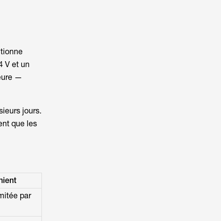
tionne
 V et un
ieure —
ieurs jours.
ent que les
nient
mitée par