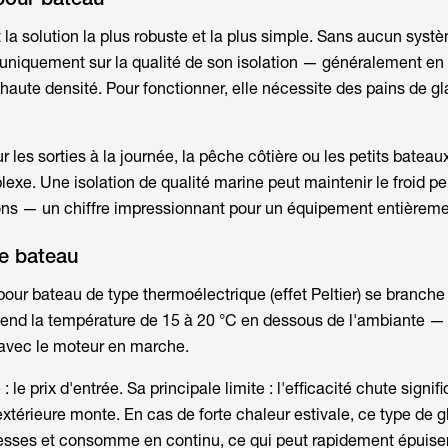
 la solution la plus robuste et la plus simple. Sans aucun syst
e uniquement sur la qualité de son isolation — généralement en
 haute densité. Pour fonctionner, elle nécessite des pains de g
ur les sorties à la journée, la pêche côtière ou les petits bateau
lexe. Une isolation de qualité marine peut maintenir le froid p
ions — un chiffre impressionnant pour un équipement entièreme
ue bateau
 pour bateau
de type thermoélectrique (effet Peltier) se branche 
cend la température de 15 à 20 °C en dessous de l'ambiante — c
 avec le moteur en marche.
 le prix d'entrée. Sa principale limite : l'efficacité chute signi
xtérieure monte. En cas de forte chaleur estivale, ce type de g
messes et consomme en continu, ce qui peut rapidement épuise