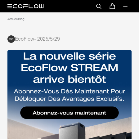
Accueil
/
Blog
EcoFlow
-
2025/5/29