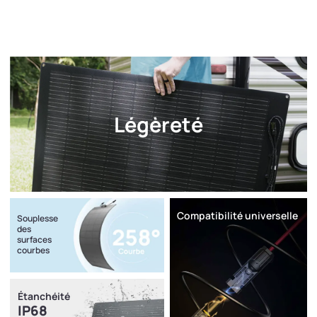
Légèreté
Compatibilité universelle
Souplesse
des
surfaces
courbes
Étanchéité
IP68