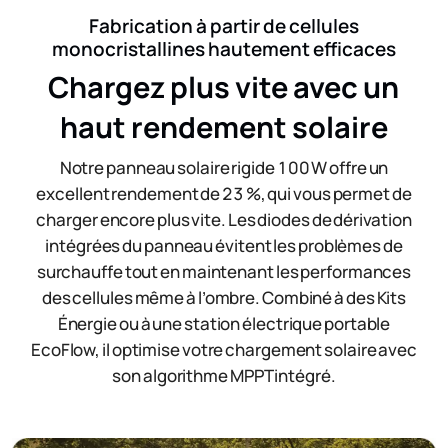
Fabrication ​à partir de cellules
monocristallines hautement efficaces
Chargez plus vite avec un
haut rendement solaire
Notre panneau solaire rigide 100 W offre un
excellent rendement de 23 %, qui vous permet de
charger encore plus vite. Les diodes de dérivation
intégrées du panneau évitent ​les problèmes de
surchauffe tout en maintenant les performances
des cellules même à l’ombre. Combiné à des Kits
Énergie ou à une station électrique portable
EcoFlow, il optimise votre chargement solaire avec
son algorithme MPPT intégré.