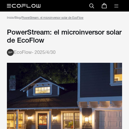
Inicio
/
Blog
/
PowerStream: el microinversor solar de EcoFlow
PowerStream: el microinversor solar
de EcoFlow
EcoFlow
-
2025/4/30